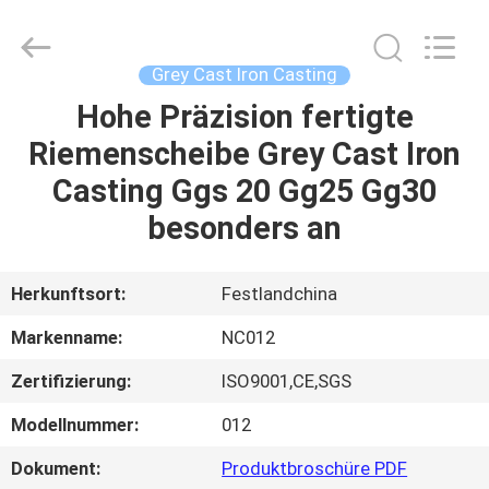
2026
Sunrise
Foundry
CO.,LTD.
All
Grey Cast Iron Casting
Rights
Reserved.
Hohe Präzision fertigte
ZU
Riemenscheibe Grey Cast Iron
HAUSE
Casting Ggs 20 Gg25 Gg30
PRODUKTE
besonders an
VIDEOS
Herkunftsort:
Festlandchina
Markenname:
NC012
ÜBER
Zertifizierung:
ISO9001,CE,SGS
UNS
Modellnummer:
012
WERKSBESICHTIGUNG
Dokument:
Produktbroschüre PDF