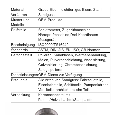
Material
Graue Eisen, leichtfertiges Eisen, Stahl
Verfahren
Sandguss
Muster und
OEM-Produkte
Modelle
Prüfstelle
Spektrometer, Zugprüfmaschine,
Härteprüfmaschine,Drei-Koordinaten-
Messgerät
Bescheinigung
ISO9000/TS16949
Standards
ASTM, DIN, JIS, EN, ISO, GB-Normen
Fertiggestellt
Polieren, Sandblasen, Wärmebehandlung,
Malen, Pulverbeschichtung, Anodisierung,
Galvanisierung, Chrombeschichtung,
Spiegelpolieren.
Dienstleistungen
OEM-Dienst zur Verfügung.
Erzeugnis
Alle Arten von Sandguss: Fahrzeugteile,
Eisenbahnteile, Schiffsteile, Pumpenkörper,
Ventilteile, architektonische Teile
Verpackung
Kartonschachtel mit
Palette/Holzschachtel/Stahlpalette