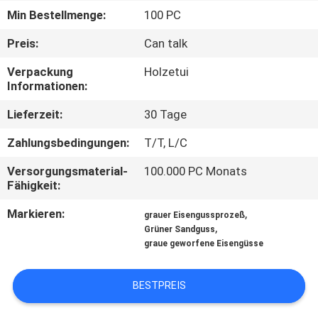
Min Bestellmenge:
100 PC
QUALITÄTSKONTROLLE
Preis:
Can talk
Verpackung
Holzetui
KONTAKT
Informationen:
MIT
Lieferzeit:
30 Tage
UNS
Zahlungsbedingungen:
T/T, L/C
NEUIGKEITEN
Versorgungsmaterial-
100.000 PC Monats
Fähigkeit:
BITTE UM
Markieren:
,
grauer Eisengussprozeß
,
Grüner Sandguss
EIN
graue geworfene Eisengüsse
ANGEBOT
BESTPREIS
SITEMAP