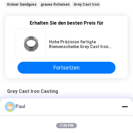
Grüner Sandguss
graues Roheisen
Grey Cast Iron
Erhalten Sie den besten Preis für
Hohe Präzision fertigte
Riemenscheibe Grey Cast Iron
Casting Ggs 20 Gg25 Gg30
besonders an
Fortsetzen
Grey Cast Iron Casting
DE-GJL-300 Grauguss Sandguss Motorgehäusedeckel
Paul
Teile für die Gießung von Maschinen aus Grauisen Sand
7:38 PM
LKW-Anhänger-Federung-Chassis-Teile Blatt Vorder-
Hinterradaufhängungsaufhängung