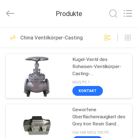
2026
Sunrise
Foundry
Produkte
CO.,LTD.
All
Rights
Reserved.
ZU
255
China Ventilkörper-Casting
HAUSE
Grey Cast Iron
Casting
Kugel-Ventil des
PRODUKTE
Roheisen-Ventilkörper-
Casting-
VIDEOS
Kontrollsteuerwasser-
MOQ:PC 1
Stecker-doppeltes
KONTAKT
Flansch-WCB
299
ÜBER
Geworfene
UNS
Gusseisen
Oberflächenrauigkeit des
Grey Iron Resin Sand
WERKSBESICHTIGUNG
Casting-Ventilkörper-
Can talk MOQ:100 PC