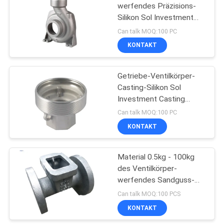
werfendes Präzisions-
Silikon Sol Investment
48
Casting des Edelstahl-
Can talk MOQ:100 PC
316
KONTAKT
Roheisenfitting
Getriebe-Ventilkörper-
Casting-Silikon Sol
Investment Casting
JIS/ASTM
Can talk MOQ:100 PC
KONTAKT
40
Material 0.5kg - 100kg
Ventilkörper-Casting
des Ventilkörper-
werfendes Sandguss-
duktiles Eisen-Ggg45
Can talk MOQ:100 PCS
KONTAKT