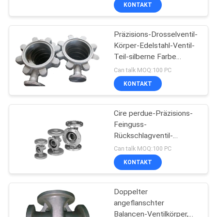
werfende Ra-12.5um
KONTAKT
QUALITÄTSKONTROLLE
Präzisions-Drosselventil-
343
Körper-Edelstahl-Ventil-
KONTAKT
Teil-silberne Farbe
Präzisions-
MIT
ISO9001
Can talk MOQ:100 PC
Feingüsse
UNS
KONTAKT
NEUIGKEITEN
Cire perdue-Präzisions-
Feinguss-
Rückschlagventil-
BITTE UM
365
Körperteile
Can talk MOQ:100 PC
kundengebundene Größe
EIN
KONTAKT
Edelstahlguss
ANGEBOT
Doppelter
angeflanschter
SITEMAP
Balancen-Ventilkörper,