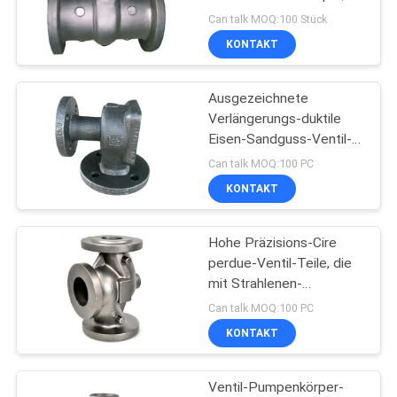
der duktiles Material
Can talk MOQ:100 Stück
Soem des Eisen-QT450-
DATENSCHUTZRICHTLINIE
KONTAKT
10 wirft
99
Ausgezeichnete
Baugerüstzusätze
Verlängerungs-duktile
Eisen-Sandguss-Ventil-
Körperteil-natürliche
Can talk MOQ:100 PC
Farbe
KONTAKT
Hohe Präzisions-Cire
169
perdue-Ventil-Teile, die
Posten-Spannungs-
mit Strahlenen-
Oberflächen-Behandlung
Can talk MOQ:100 PC
Anker
werfen
KONTAKT
Ventil-Pumpenkörper-