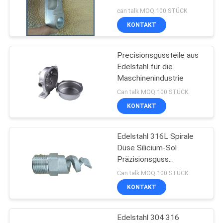
Präzisionsgussmaschinen
can talk MOQ:100 STÜCK
DATENSCHUTZRICHTLINIE
KONTAKT
99
Precisionsgussteile aus
Baugerüstzusätze
Edelstahl für die
Maschinenindustrie
Can talk MOQ:100 STÜCK
KONTAKT
Edelstahl 316L Spirale
169
Düse Silicium-Sol
Posten-Spannungs-
Präzisionsguss
Investitionsteile
Can talk MOQ:100 STÜCK
Anker
KONTAKT
Edelstahl 304 316