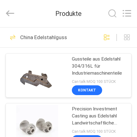
2026
Sunrise
Foundry
Produkte
CO.,LTD.
All
Rights
Reserved.
ZU
255
China Edelstahlguss
HAUSE
Grey Cast Iron
Casting
Gussteile aus Edelstahl
PRODUKTE
304/316L für
Industriemaschinenteile
VIDEOS
Can talk MOQ:100 STÜCK
KONTAKT
299
ÜBER
Precision Investment
UNS
Gusseisen
Casting aus Edelstahl
Landwirtschaftliche
WERKSBESICHTIGUNG
Maschinen
Can talk MOQ:100 STÜCK