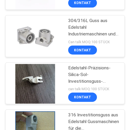
KONTAKT
QUALITÄTSKONTROLLE
304/316L Guss aus
343
Edelstahl
KONTAKT
Industriemaschinen und
Präzisions-
MIT
Automobilbauteile
Can talk MOQ:100 STÜCK
Feingüsse
UNS
KONTAKT
NEUIGKEITEN
Edelstahl-Präzisions-
Silica-Sol-
Investitionsguss-
BITTE UM
365
Autoteile
can talk MOQ:100 STÜCK
EIN
KONTAKT
Edelstahlguss
ANGEBOT
316 Investitionsguss aus
Edelstahl Gussmaschinen
SITEMAP
für die