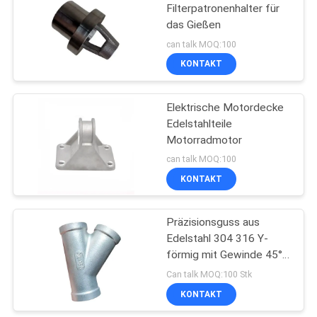
Filterpatronenhalter für
das Gießen
48
can talk MOQ:100
KONTAKT
Roheisenfitting
Elektrische Motordecke
Edelstahlteile
Motorradmotor
can talk MOQ:100
KONTAKT
40
Präzisionsguss aus
Ventilkörper-Casting
Edelstahl 304 316 Y-
förmig mit Gewinde 45°
Tee
Can talk MOQ:100 Stk
KONTAKT