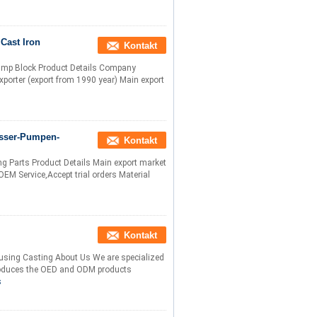
Cast Iron
Kontakt
Pump Block Product Details Company
xporter (export from 1990 year) Main export
asser-Pumpen-
Kontakt
g Parts Product Details Main export market
EM Service,Accept trial orders Material
Kontakt
using Casting About Us We are specialized
produces the OED and ODM products
s