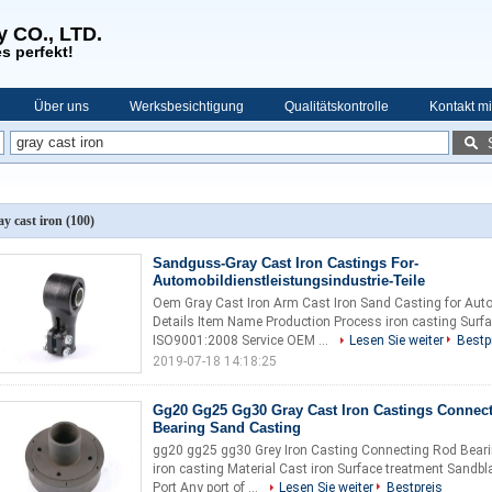
y CO., LTD.
s perfekt!
Über uns
Werksbesichtigung
Qualitätskontrolle
Kontakt mi
ay cast iron
(100)
Sandguss-Gray Cast Iron Castings For-
Automobildienstleistungsindustrie-Teile
Oem Gray Cast Iron Arm Cast Iron Sand Casting for Autom
Details Item Name Production Process iron casting Surfac
ISO9001:2008 Service OEM ...
Lesen Sie weiter
Bestp
2019-07-18 14:18:25
Gg20 Gg25 Gg30 Gray Cast Iron Castings Connec
Bearing Sand Casting
gg20 gg25 gg30 Grey Iron Casting Connecting Rod Bearin
iron casting Material Cast iron Surface treatment Sandbl
Port Any port of ...
Lesen Sie weiter
Bestpreis