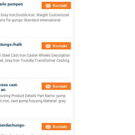
teile pumpen
Kontakt
Gray Iron,Ductile Iron, Weight Customized
rts for pumps Standard International
stungs-/halb
Kontakt
 Steel Cast Iron Caster Wheels Description
el, Gray Iron Trundle,Transformer Casting
cess cast-
Kontakt
 an
ousing​ Product Details Part Name: pump
t iron, cast pump housing Material: gray
Überdachungs-
Kontakt