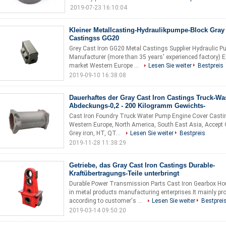
2019-07-23 16:10:04
Kleiner Metallcasting-Hydraulikpumpe-Block Gray 
Castingss GG20
Grey Cast Iron GG20 Metal Castings Supplier Hydraulic 
Manufacturer (more than 35 years' experienced factory) E
market Western Europe ...
Lesen Sie weiter
Bestpreis
2019-09-10 16:38:08
Dauerhaftes der Gray Cast Iron Castings Truck-W
Abdeckungs-0,2 - 200 Kilogramm Gewichts-
Cast Iron Foundry Truck Water Pump Engine Cover Castin
Western Europe, North America, South East Asia, Accept O
Grey iron, HT, QT...
Lesen Sie weiter
Bestpreis
2019-11-28 11:38:29
Getriebe, das Gray Cast Iron Castings Durable-
Kraftübertragungs-Teile unterbringt
Durable Power Transmission Parts Cast Iron Gearbox Ho
in metal products manufacturing enterprises.It mainly 
according to customer's ...
Lesen Sie weiter
Bestprei
2019-03-14 09:50:20