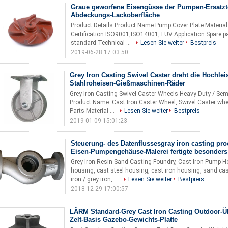
Graue geworfene Eisengüsse der Pumpen-Ersatz
Abdeckungs-Lackoberfläche
Product Details Product Name Pump Cover Plate Material 
Certification ISO9001,ISO14001,TUV Application Spare pa
standard Technical ...
Lesen Sie weiter
Bestpreis
2019-06-28 17:03:50
Grey Iron Casting Swivel Caster dreht die Hochlei
Stahlroheisen-Gießmaschinen-Räder
Grey Iron Casting Swivel Caster Wheels Heavy Duty / Semi
Product Name: Cast Iron Caster Wheel, Swivel Caster whe
Parts Material ...
Lesen Sie weiter
Bestpreis
2019-01-09 15:01:23
Steuerung- des Datenflussesgray iron casting pro
Eisen-Pumpengehäuse-Malerei fertigte besonders
Grey Iron Resin Sand Casting Foundry, Cast Iron Pump H
housing, cast steel housing, cast iron housing, sand cas
iron / grey iron, ...
Lesen Sie weiter
Bestpreis
2018-12-29 17:00:57
LÄRM Standard-Grey Cast Iron Casting Outdoor-
Zelt-Basis Gazebo-Gewichts-Platte