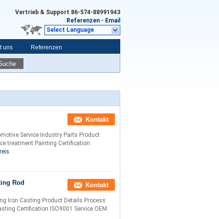
Vertrieb & Support
86-574-88991943
Referenzen
-
Email
Select Language
t uns
Referenzen
Suche
Kontakt
otive Service Industry Parts​ Product
e treatment Painting Certification
reis
ting Rod
Kontakt
g Iron Casting Product Details Process
asting Certification ISO9001 Service OEM