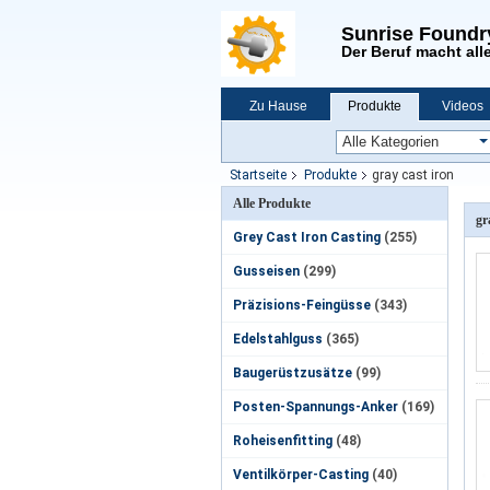
Sunrise Foundr
Der Beruf macht alle
Zu Hause
Produkte
Videos
Neuigkeiten
Startseite
Produkte
gray cast iron
Alle Produkte
gr
Grey Cast Iron Casting
(255)
Gusseisen
(299)
Präzisions-Feingüsse
(343)
Edelstahlguss
(365)
Baugerüstzusätze
(99)
Posten-Spannungs-Anker
(169)
Roheisenfitting
(48)
Ventilkörper-Casting
(40)