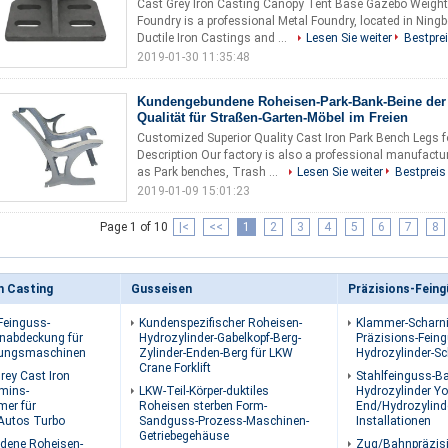
Cast Grey Iron Casting Canopy Tent Base Gazebo Weight 
Foundry is a professional Metal Foundry, located in Ning
Ductile Iron Castings and ...
Lesen Sie weiter
Bestpre
2019-01-30 11:35:48
Kundengebundene Roheisen-Park-Bank-Beine der
Qualität für Straßen-Garten-Möbel im Freien
Customized Superior Quality Cast Iron Park Bench Legs f
Description Our factory is also a professional manufactu
as Park benches, Trash ...
Lesen Sie weiter
Bestpreis
2019-01-09 15:01:23
Page 1 of 10
|<
<<
1
2
3
4
5
6
7
8
n Casting
Gusseisen
Präzisions-Fein
Feinguss-
Kundenspezifischer Roheisen-
Klammer-Scharni
enabdeckung für
Hydrozylinder-Gabelkopf-Berg-
Präzisions-Feing
gungsmaschinen
Zylinder-Enden-Berg für LKW
Hydrozylinder-Sc
Crane Forklift
rey Cast Iron
Stahlfeinguss-B
mins-
LKW-Teil-Körper-duktiles
Hydrozylinder Y
er für
Roheisen sterben Form-
End/Hydrozylind
Autos Turbo
Sandguss-Prozess-Maschinen-
Installationen
Getriebegehäuse
dene Roheisen-
Zug/Bahnpräzis