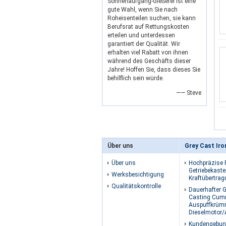
Sonnenaufgang-Gießerei ist eine
gute Wahl, wenn Sie nach
Roheisenteilen suchen, sie kann
Berufsrat auf Rettungskosten
erteilen und unterdessen
garantiert der Qualität. Wir
erhalten viel Rabatt von ihnen
während des Geschäfts dieser
Jahre! Hoffen Sie, dass dieses Sie
behilflich sein würde.
—— Steve
Über uns
Grey Cast Iro
Über uns
Hochpräzise 
Getriebekast
Werksbesichtigung
Kraftübertra
Qualitätskontrolle
Dauerhafter G
Casting Cum
Auspuffkrümm
Dieselmotor/
Kundengebun