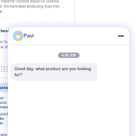
Plate for Outdoor About Us Sunrise
bo. We have been producing Gray Iron,
is
 besseren
Kontakt
Paul
or Outdoor Street Garden Furniture
rer of Outdoor iron casting product, such
4:52 AM
Good day, what product are you looking 
9
10
>>
>|
for?
güsse
Kontakt mit uns
er-
Kontakt mit uns
uss-
Bitte um ein Angebot
hienenplatten
E-Mail
asis-Enden-
oke
Sitemap
er-
Mobile Seite
ions-