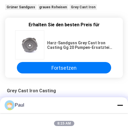
Grüner Sandguss
graues Roheisen
Grey Cast Iron
Erhalten Sie den besten Preis für
Harz-Sandguss Grey Cast Iron
Casting Gg 20 Pumpen-Ersatzteile
des Wasser-Gg25
Fortsetzen
Grey Cast Iron Casting
DE-GJL-300 Grauguss Sandguss Motorgehäusedeckel
Paul
Teile für die Gießung von Maschinen aus Grauisen Sand
8:15 AM
LKW-Anhänger-Federung-Chassis-Teile Blatt Vorder-