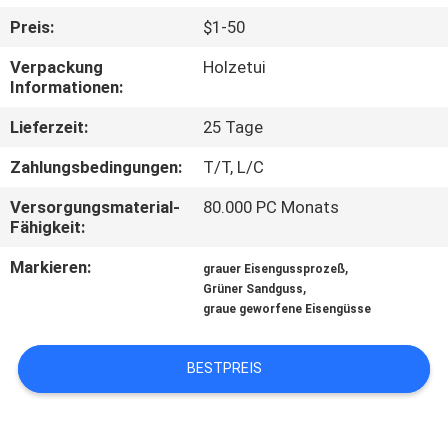
Preis:
$1-50
QUALITÄTSKONTROLLE
Verpackung
Holzetui
Informationen:
KONTAKT
Lieferzeit:
25 Tage
MIT
Zahlungsbedingungen:
T/T, L/C
UNS
Versorgungsmaterial-
80.000 PC Monats
Fähigkeit:
NEUIGKEITEN
Markieren:
,
grauer Eisengussprozeß
,
Grüner Sandguss
BITTE UM
graue geworfene Eisengüsse
EIN
ANGEBOT
BESTPREIS
SITEMAP