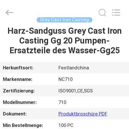
2026
Sunrise
Foundry
CO.,LTD.
All
Grey Cast Iron Casting
Rights
Reserved.
Harz-Sandguss Grey Cast Iron
ZU
Casting Gg 20 Pumpen-
HAUSE
Ersatzteile des Wasser-Gg25
PRODUKTE
Herkunftsort:
Festlandchina
VIDEOS
Markenname:
NC710
Zertifizierung:
ISO9001,CE,SGS
ÜBER
Modellnummer:
710
UNS
Dokument:
Produktbroschüre PDF
WERKSBESICHTIGUNG
Min Bestellmenge:
100 PC