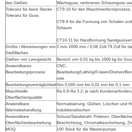
das Gießen
Wachsguss, verlorenes Schaumguss us
Toleranz für leere Stücke -
CT9-10 für den Maschinenformprozess,
Toleranz für Guss
CT8-9 für die Formung von Schalen und
Schaum
CT10-11 für Handformung Sandgussver
Größe / Abmessungen von
2 mm-2000 mm / 0,08 Zoll-79 Zoll für 
Gießflächen
Gießen von Leergewicht
Bereich von 0,01 kg bis 1000 kg für Gus
Anwendbares
CNC-
Bearbeitungsprozess
Bearbeitung/Lathing/Fräsen/Drehen/Bo
usw.
Bearbeitungsverträglichkeit
Von 0,005 mm bis 0,01 mm bis 0,1 mm
Maschinelle
Ra 0,8-Ra 3.2, je nach Kundenanforder
Oberflächenqualität
Anwendbare
Normalisierung, Glühen, Löschen und Här
Wärmebehandlung
Induktionslöschen
Anwendbare
Schuss/Sandstrahl, Polieren, Oberfläche
Oberflächenbearbeitung
Beschichtung, Chromatbeschichtung, Zi
MOQ
100 Stück für die Wasserpumpe