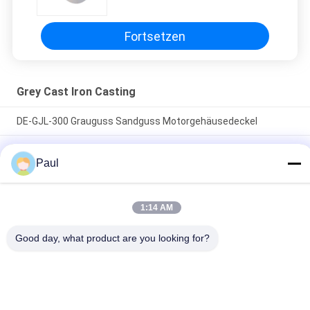
Fortsetzen
Grey Cast Iron Casting
DE-GJL-300 Grauguss Sandguss Motorgehäusedeckel
Teile für die Gießung von Maschinen aus Grauisen Sand
Paul
LKW-Anhänger-Federung-Chassis-Teile Blatt Vorder-
Hinterradaufhängungsaufhängung
1:14 AM
Beliebte Kategorien
Alle
Good day, what product are you looking for?
Grey Cast Iron 
Gusseisen
Casting
Präzisions-