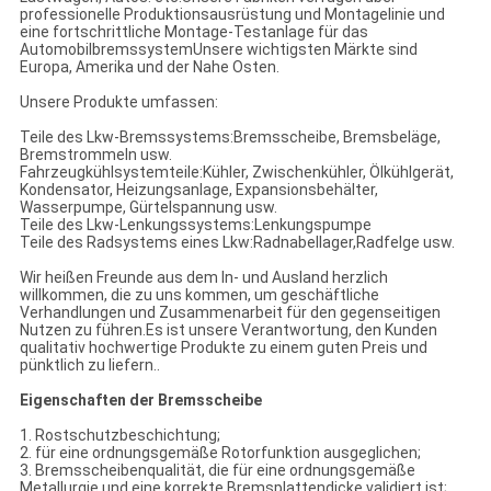
professionelle Produktionsausrüstung und Montagelinie und
eine fortschrittliche Montage-Testanlage für das
AutomobilbremssystemUnsere wichtigsten Märkte sind
Europa, Amerika und der Nahe Osten.
Unsere Produkte umfassen:
Teile des Lkw-Bremssystems:Bremsscheibe, Bremsbeläge,
Bremstrommeln usw.
Fahrzeugkühlsystemteile:Kühler, Zwischenkühler, Ölkühlgerät,
Kondensator, Heizungsanlage, Expansionsbehälter,
Wasserpumpe, Gürtelspannung usw.
Teile des Lkw-Lenkungssystems:Lenkungspumpe
Teile des Radsystems eines Lkw:Radnabellager,Radfelge usw.
Wir heißen Freunde aus dem In- und Ausland herzlich
willkommen, die zu uns kommen, um geschäftliche
Verhandlungen und Zusammenarbeit für den gegenseitigen
Nutzen zu führen.Es ist unsere Verantwortung, den Kunden
qualitativ hochwertige Produkte zu einem guten Preis und
pünktlich zu liefern..
Eigenschaften der Bremsscheibe
1. Rostschutzbeschichtung;
2. für eine ordnungsgemäße Rotorfunktion ausgeglichen;
3. Bremsscheibenqualität, die für eine ordnungsgemäße
Metallurgie und eine korrekte Bremsplattendicke validiert ist;