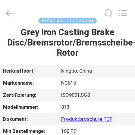
2026
Sunrise
Foundry
CO.,LTD.
All
Grey Cast Iron Casting
Rights
Reserved.
Grey Iron Casting Brake
ZU
Disc/Bremsrotor/Bremsscheibe
HAUSE
Rotor
PRODUKTE
Herkunftsort:
Ningbo, China
VIDEOS
Markenname:
NC813
Zertifizierung:
ISO9001,SGS
ÜBER
Modellnummer:
813
UNS
Dokument:
Produktbroschüre PDF
WERKSBESICHTIGUNG
Min Bestellmenge:
100 PC