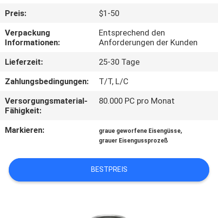
Preis:
$1-50
QUALITÄTSKONTROLLE
Verpackung
Entsprechend den
Informationen:
Anforderungen der Kunden
KONTAKT
Lieferzeit:
25-30 Tage
MIT
Zahlungsbedingungen:
T/T, L/C
UNS
Versorgungsmaterial-
80.000 PC pro Monat
Fähigkeit:
NEUIGKEITEN
Markieren:
,
graue geworfene Eisengüsse
grauer Eisengussprozeß
BITTE UM
EIN
BESTPREIS
ANGEBOT
SITEMAP