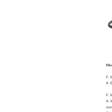
Häu
F: 
A: E
F: 
A: 
zuv