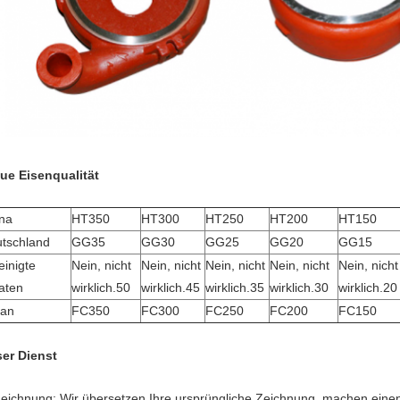
ue Eisenqualität
na
HT350
HT300
HT250
HT200
HT150
tschland
GG35
GG30
GG25
GG20
GG15
einigte
Nein, nicht
Nein, nicht
Nein, nicht
Nein, nicht
Nein, nicht
aten
wirklich.50
wirklich.45
wirklich.35
wirklich.30
wirklich.20
pan
FC350
FC300
FC250
FC200
FC150
er Dienst
Zeichnung: Wir übersetzen Ihre ursprüngliche Zeichnung, machen einen 