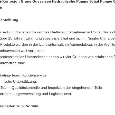
i-Korrosion Graue Gusseisen Hydraulische Pumpe Schal Pump
le
chreibung
rise Foundry ist ein bekanntes Gießereiunternehmen in China, das sic
 über 25 Jahren Erfahrung spezialisiert hat und sich in Ningbo China be
 Produkte werden in der Landwirtschaft, im Automobilbau, in der Archit
enieurwesen weit verbreitet.
 professionelles Unternehmen haben wir vier Gruppen von erfahrenen T
antwortlich sind:
keting-Team: Kundenservice.
hnische Unterstützung.
Team: Qualitätskontrolle und Inspektion der eingehenden Teile.
erteam: Lagerverwaltung und Logistikdienst.
zelheiten zum Produkt