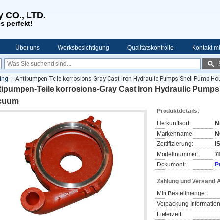
y CO., LTD.
s perfekt!
Über uns
Werksbesichtigung
Qualitätskontrolle
Kontakt mi
ting
Antipumpen-Teile korrosions-Gray Cast Iron Hydraulic Pumps Shell Pump H
tipumpen-Teile korrosions-Gray Cast Iron Hydraulic Pump
cuum
Produktdetails:
Herkunftsort:
N
Markenname:
N
Zertifizierung:
I
Modellnummer:
7
Dokument:
P
Zahlung und Versand 
Min Bestellmenge:
Verpackung Information
Lieferzeit: