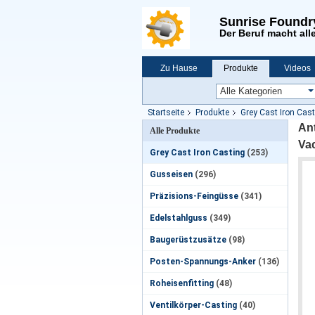
Sunrise Foundr
Der Beruf macht alle
Zu Hause
Produkte
Videos
Neuigkeiten
Startseite
Produkte
Grey Cast Iron Cas
An
Alle Produkte
Va
Grey Cast Iron Casting
(253)
Gusseisen
(296)
Präzisions-Feingüsse
(341)
Edelstahlguss
(349)
Baugerüstzusätze
(98)
Posten-Spannungs-Anker
(136)
Roheisenfitting
(48)
Ventilkörper-Casting
(40)