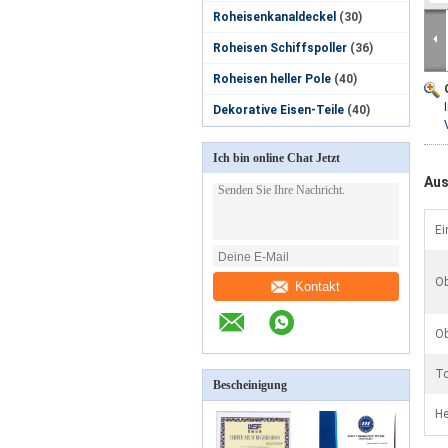
Roheisenkanaldeckel
(30)
Roheisen Schiffspoller
(36)
Roheisen heller Pole
(40)
Dekorative Eisen-Teile
(40)
Ich bin online Chat Jetzt
Aus
Ei
Ob
Kontakt
Ob
To
Bescheinigung
He