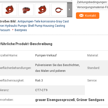
Zahlungsbedingungen:
Versorgungsmaterial-Fä
Kontakt
Großes Bild :
Antipumpen-Teile korrosions-Gray Cast
Iron Hydraulic Pumps Shell Pump Housing Casting
Vacuum
Bestpreis
führliche Produkt-Beschreibung
nzelteil-Name:
Pumpen-Verkauf
Material:
Pulverisieren Sie das Beschichten,
erflächenbehandlungen:
Standard:
das Malen und polieren
erflächenrauigkeit:
Ra6.3
Service:
leranz:
CT7-CT9
grauer Eisengussprozeß
Grüner Sandguss
rvorheben:
,