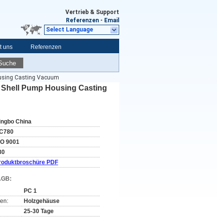
Vertrieb & Support
Referenzen
-
Email
Select Language
t uns
Referenzen
Suche
ousing Casting Vacuum
s Shell Pump Housing Casting
ingbo China
C780
SO 9001
80
roduktbroschüre PDF
AGB:
PC 1
en:
Holzgehäuse
25-30 Tage