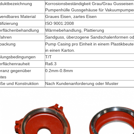
duktbezeichnung
Korrosionsbeständigkeit Grau/Grau Gusseise
Pumpenhülle Gussgehäuse für Vakuumpumpen
endbares Material
Graues Eisen, zartes Eisen
tifizierung
ISO 9001:2008
rflächenbehandlung
Wärmebehandlung, Plattierung
fahren
Sandguss, überzogene Sandschalenformen ode
packung
Pump Casing pro Einheit in einem Plastikbeutel 
in einen Karton.
lungsbedingungen
T/T
rflächenrauheit
Ra6.3
eranz gegenüber
0.2mm-0.8mm
tes
ße und Konstruktion
Nach Kundenanforderung oder Muster