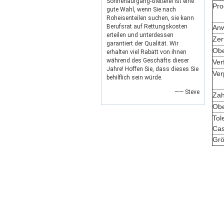
Sonnenaufgang-Gießerei ist eine
Pro
gute Wahl, wenn Sie nach
Roheisenteilen suchen, sie kann
Berufsrat auf Rettungskosten
Anw
erteilen und unterdessen
Zer
garantiert der Qualität. Wir
Obe
erhalten viel Rabatt von ihnen
während des Geschäfts dieser
Ver
Jahre! Hoffen Sie, dass dieses Sie
Ver
behilflich sein würde.
—— Steve
Zah
Obe
Tol
Cas
Grö