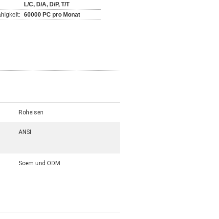
L/C, D/A, D/P, T/T
higkeit:
60000 PC pro Monat
Roheisen
ANSI
Soem und ODM