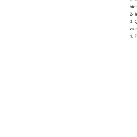
bie
2- 
3. 
zu 
4. 