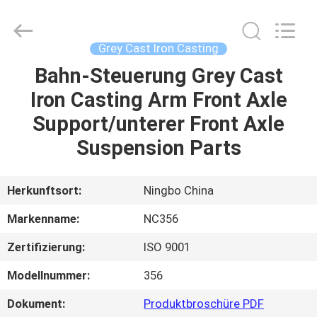
2026
Sunrise
Foundry
CO.,LTD.
All
Grey Cast Iron Casting
Rights
Reserved.
Bahn-Steuerung Grey Cast
ZU
Iron Casting Arm Front Axle
HAUSE
Support/unterer Front Axle
PRODUKTE
Suspension Parts
VIDEOS
Herkunftsort:
Ningbo China
Markenname:
NC356
ÜBER
Zertifizierung:
ISO 9001
UNS
Modellnummer:
356
WERKSBESICHTIGUNG
Dokument:
Produktbroschüre PDF