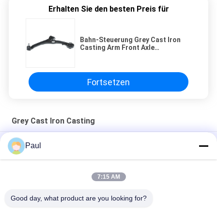
Erhalten Sie den besten Preis für
Bahn-Steuerung Grey Cast Iron
Casting Arm Front Axle
Support/unterer Front Axle
Suspension Parts
Fortsetzen
Grey Cast Iron Casting
DE-GJL-300 Grauguss Sandguss Motorgehäusedeckel
Paul
Teile für die Gießung von Maschinen aus Grauisen Sand
7:15 AM
LKW-Anhänger-Federung-Chassis-Teile Blatt Vorder-
Hinterradaufhängungsaufhängung
Good day, what product are you looking for?
Beliebte Kategorien
Alle