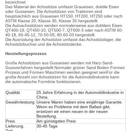
bezeichnet.
Das Material der Achsstütze umfasst Graueisen, duktile Eisen
oder Gusseisen. Die Achsstützen von Traktoren sind
hauptsächlich aus Graueisen HT150, HT200, HT250 oder nach
ASTM Klasse 20, Klasse 30, Klasse 35 hergestellt.
Die Autoachsstützen werden normalerweise aus duktilem Eisen
QT400-18, QT450-10, QT500-7, QT600-3 oder nach ASTM 60-
40-18, 65-45-12, 70-50-05, 80-60-03 hergestellt.
Die Ausrüstung der Achsstütze umfasst das Achsstützlager, die
Achsstützbuchse und die Achsstützdecke.
Herstellungsprozess
Große Achsstützen aus Gusseisen werden mit Harz-Sand-
Gussverfahren hergestellt.Normaler grüner Sand Boden Formen
Prozess und Formen Maschinen werden geeignet seinFür die
große Anzahl von Achsstützen für die Automobilindustrie kann
die automatische Formlinie funktionieren.
Qualität
25 Jahre Erfahrung in der Automobilindustrie in
China.
Gewährleistung
Unsere Waren haben eine einjährige Garantie.
Wenn es Probleme mit dem Ballast gibt,
ersetzen wir einen neuen in der neuen
Bestellung.
Preis
Am günstigsten Preis
Lieferung.
30-45 Tage
Zeit