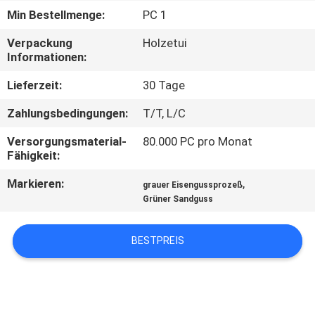
Min Bestellmenge:
PC 1
QUALITÄTSKONTROLLE
Verpackung
Holzetui
Informationen:
KONTAKT
Lieferzeit:
30 Tage
MIT
Zahlungsbedingungen:
T/T, L/C
UNS
Versorgungsmaterial-
80.000 PC pro Monat
Fähigkeit:
NEUIGKEITEN
Markieren:
,
grauer Eisengussprozeß
Grüner Sandguss
BITTE UM
EIN
BESTPREIS
ANGEBOT
SITEMAP