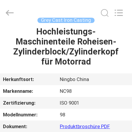
2026
Sunrise
Foundry
CO.,LTD.
All
Grey Cast Iron Casting
Rights
Reserved.
Hochleistungs-
ZU
Maschinenteile Roheisen-
HAUSE
Zylinderblock/Zylinderkopf
PRODUKTE
für Motorrad
VIDEOS
Herkunftsort:
Ningbo China
Markenname:
NC98
ÜBER
Zertifizierung:
ISO 9001
UNS
Modellnummer:
98
WERKSBESICHTIGUNG
Dokument:
Produktbroschüre PDF