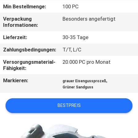
Min Bestellmenge:
100 PC
QUALITÄTSKONTROLLE
Verpackung
Besonders angefertigt
Informationen:
KONTAKT
Lieferzeit:
30-35 Tage
MIT
Zahlungsbedingungen:
T/T, L/C
UNS
Versorgungsmaterial-
20.000 PC pro Monat
Fähigkeit:
NEUIGKEITEN
Markieren:
,
grauer Eisengussprozeß
Grüner Sandguss
BITTE UM
EIN
BESTPREIS
ANGEBOT
SITEMAP