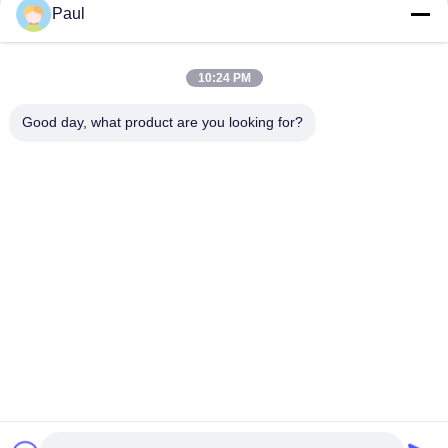
DE-GJL-300 Grauguss Sandguss Motorgehäusedeckel
Paul
Teile für die Gießung von Maschinen aus Grauisen Sand
10:24 PM
LKW-Anhänger-Federung-Chassis-Teile Blatt Vorder-
Hinterradaufhängungsaufhängung
Good day, what product are you looking for?
Beliebte Kategorien
Alle
Grey Cast Iron 
Gusseisen
Casting
Präzisions-
Edelstahlguss
Feingüsse
Posten-Spannungs-
Baugerüstzusätze
Anker
Roheisenfitting
Ventilkörper-Casting