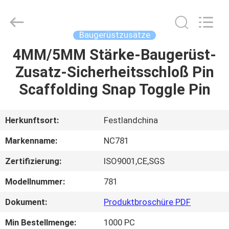
2026
Sunrise
Foundry
CO.,LTD.
All
Baugerüstzusätze
Rights
Reserved.
4MM/5MM Stärke-Baugerüst-
ZU
Zusatz-Sicherheitsschloß Pin
HAUSE
Scaffolding Snap Toggle Pin
PRODUKTE
Herkunftsort:
Festlandchina
VIDEOS
Markenname:
NC781
Zertifizierung:
ISO9001,CE,SGS
ÜBER
Modellnummer:
781
UNS
Dokument:
Produktbroschüre PDF
WERKSBESICHTIGUNG
Min Bestellmenge:
1000 PC