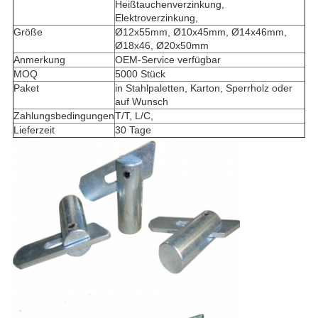
Heißtauchenverzinkung,
Elektroverzinkung,
Größe
Ø12x55mm, Ø10x45mm, Ø14x46mm,
Ø18x46, Ø20x50mm
Anmerkung
OEM-Service verfügbar
MOQ
5000 Stück
Paket
in Stahlpaletten, Karton, Sperrholz oder
auf Wunsch
Zahlungsbedingungen
T/T, L/C,
Lieferzeit
30 Tage