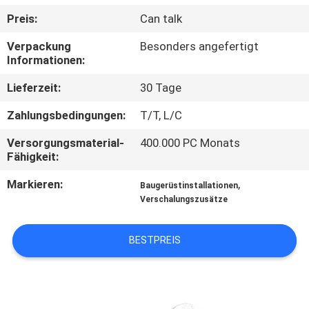
Preis:
Can talk
QUALITÄTSKONTROLLE
Verpackung
Besonders angefertigt
Informationen:
KONTAKT
Lieferzeit:
30 Tage
MIT
Zahlungsbedingungen:
T/T, L/C
UNS
Versorgungsmaterial-
400.000 PC Monats
Fähigkeit:
NEUIGKEITEN
Markieren:
,
Baugerüstinstallationen
Verschalungszusätze
BITTE UM
EIN
BESTPREIS
ANGEBOT
SITEMAP