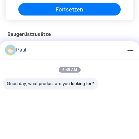
Fortsetzen
Baugerüstzusätze
Schalungsarbeiten Zubehör für das Schleifstange-System
Paul
Schleifstange-Flügelnuss
Schalungsanker-Wasserstoppmutter
5:45 AM
Stahl-Schalungszubehör Guss-Keilspanner
Good day, what product are you looking for?
Beliebte Kategorien
Alle
Grey Cast Iron 
Gusseisen
Casting
Präzisions-
Edelstahlguss
Feingüsse