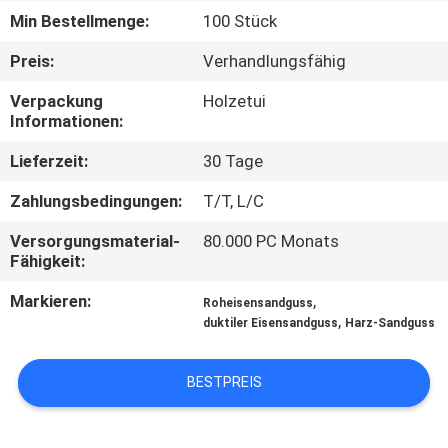
Min Bestellmenge:
100 Stück
QUALITÄTSKONTROLLE
Preis:
Verhandlungsfähig
Verpackung
Holzetui
KONTAKT
Informationen:
MIT
Lieferzeit:
30 Tage
UNS
Zahlungsbedingungen:
T/T, L/C
NEUIGKEITEN
Versorgungsmaterial-
80.000 PC Monats
Fähigkeit:
BITTE UM
Markieren:
,
Roheisensandguss
,
duktiler Eisensandguss
Harz-Sandguss
EIN
ANGEBOT
BESTPREIS
SITEMAP