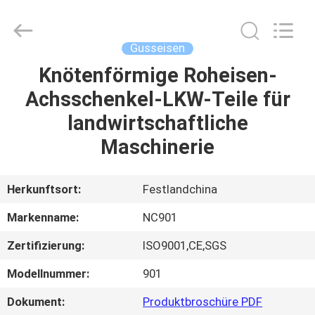
2026
Sunrise
Foundry
CO.,LTD.
All
Gusseisen
Rights
Reserved.
Knötenförmige Roheisen-
ZU
Achsschenkel-LKW-Teile für
HAUSE
landwirtschaftliche
PRODUKTE
Maschinerie
VIDEOS
Herkunftsort:
Festlandchina
Markenname:
NC901
ÜBER
Zertifizierung:
ISO9001,CE,SGS
UNS
Modellnummer:
901
WERKSBESICHTIGUNG
Dokument:
Produktbroschüre PDF