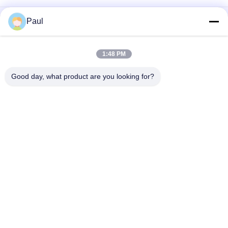
Flachstahl-Sandgusslager Sitzlagergehäuse
Paul
Duktile Eisen Sandguss Ablaufrinnen Gitter Gully Gitter
1:48 PM
OEM/ODM-kundenspezifische mechanische
Landwirtschaftsteile aus duktilem Gusseisen
Good day, what product are you looking for?
Beliebte Kategorien
Alle
Grey Cast Iron 
Gusseisen
Casting
Präzisions-
Edelstahlguss
Feingüsse
Posten-Spannungs-
Baugerüstzusätze
Anker
Roheisenfitting
Ventilkörper-Casting