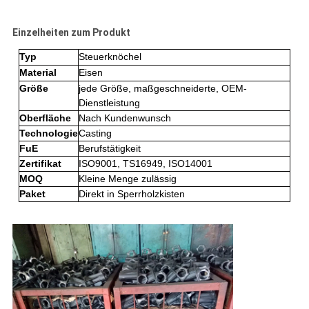
Einzelheiten zum Produkt
Typ
Steuerknöchel
Material
Eisen
Größe
jede Größe, maßgeschneiderte, OEM-
Dienstleistung
Oberfläche
Nach Kundenwunsch
Technologie
Casting
FuE
Berufstätigkeit
Zertifikat
ISO9001, TS16949, ISO14001
MOQ
Kleine Menge zulässig
Paket
Direkt in Sperrholzkisten