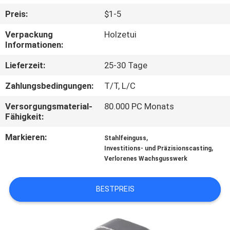
Preis:
$1-5
QUALITÄTSKONTROLLE
Verpackung
Holzetui
Informationen:
KONTAKT
Lieferzeit:
25-30 Tage
MIT
Zahlungsbedingungen:
T/T, L/C
UNS
Versorgungsmaterial-
80.000 PC Monats
Fähigkeit:
NEUIGKEITEN
Markieren:
,
Stahlfeinguss
,
Investitions- und Präzisionscasting
BITTE UM
Verlorenes Wachsgusswerk
EIN
ANGEBOT
BESTPREIS
SITEMAP