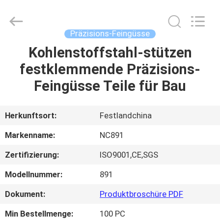
2026
Sunrise
Foundry
CO.,LTD.
All
Präzisions-Feingüsse
Rights
Reserved.
Kohlenstoffstahl-stützen
ZU
festklemmende Präzisions-
HAUSE
Feingüsse Teile für Bau
PRODUKTE
Herkunftsort:
Festlandchina
VIDEOS
Markenname:
NC891
Zertifizierung:
ISO9001,CE,SGS
ÜBER
Modellnummer:
891
UNS
Dokument:
Produktbroschüre PDF
WERKSBESICHTIGUNG
Min Bestellmenge:
100 PC