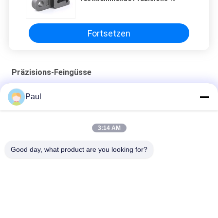
Feingüsse Teile für Bau
Fortsetzen
Präzisions-Feingüsse
Teile aus Edelstahl, verlorenes Wachs, Gießerei, Zubehör für
Paul
mechanische Fahrzeuge
Gießmaschinen aus Kohlenstoffstahl
3:14 AM
Kohlenstoffstahl-Präzisionsmaschinen für die Gießerei
Good day, what product are you looking for?
Beliebte Kategorien
Alle
Grey Cast Iron 
Gusseisen
Casting