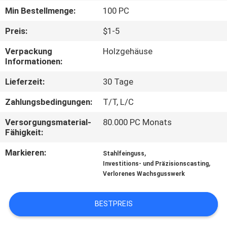
Min Bestellmenge:
100 PC
QUALITÄTSKONTROLLE
Preis:
$1-5
Verpackung
Holzgehäuse
KONTAKT
Informationen:
MIT
Lieferzeit:
30 Tage
UNS
Zahlungsbedingungen:
T/T, L/C
NEUIGKEITEN
Versorgungsmaterial-
80.000 PC Monats
Fähigkeit:
BITTE UM
Markieren:
,
Stahlfeinguss
,
Investitions- und Präzisionscasting
EIN
Verlorenes Wachsgusswerk
ANGEBOT
BESTPREIS
SITEMAP