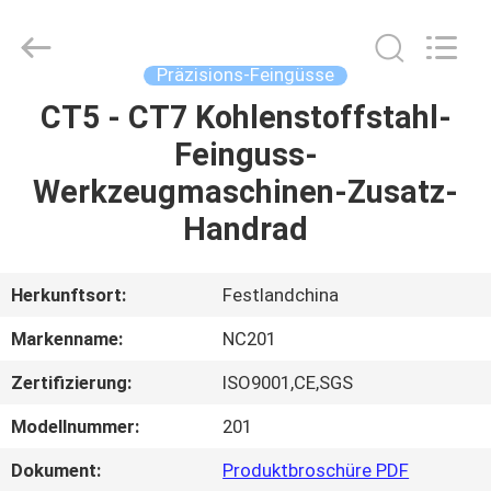
2026
Sunrise
Foundry
CO.,LTD.
All
Präzisions-Feingüsse
Rights
Reserved.
CT5 - CT7 Kohlenstoffstahl-
ZU
Feinguss-
HAUSE
Werkzeugmaschinen-Zusatz-
PRODUKTE
Handrad
VIDEOS
Herkunftsort:
Festlandchina
Markenname:
NC201
ÜBER
Zertifizierung:
ISO9001,CE,SGS
UNS
Modellnummer:
201
WERKSBESICHTIGUNG
Dokument:
Produktbroschüre PDF