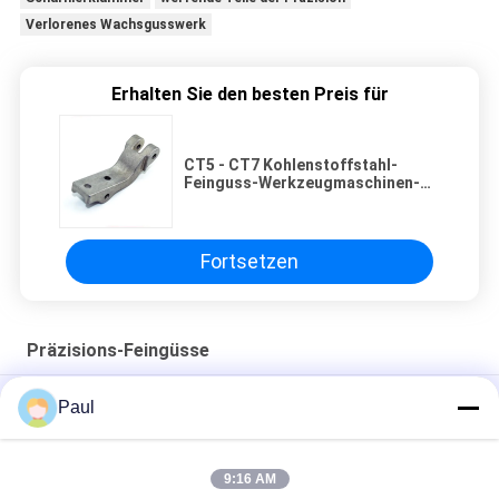
Verlorenes Wachsgusswerk
Erhalten Sie den besten Preis für
CT5 - CT7 Kohlenstoffstahl-
Feinguss-Werkzeugmaschinen-
Zusatz-Handrad
Fortsetzen
Präzisions-Feingüsse
Teile aus Edelstahl, verlorenes Wachs, Gießerei, Zubehör für
Paul
mechanische Fahrzeuge
Gießmaschinen aus Kohlenstoffstahl
9:16 AM