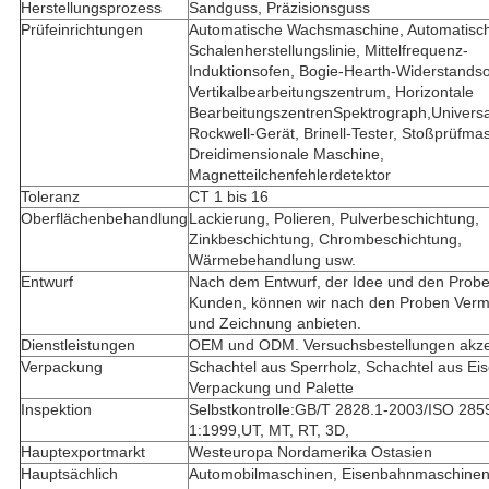
Herstellungsprozess
Sandguss, Präzisionsguss
Prüfeinrichtungen
Automatische Wachsmaschine, Automatisc
Schalenherstellungslinie, Mittelfrequenz-
Induktionsofen, Bogie-Hearth-Widerstandso
Vertikalbearbeitungszentrum, Horizontale
BearbeitungszentrenSpektrograph,Universal
Rockwell-Gerät, Brinell-Tester, Stoßprüfma
Dreidimensionale Maschine,
Magnetteilchenfehlerdetektor
Toleranz
CT 1 bis 16
Oberflächenbehandlung
Lackierung, Polieren, Pulverbeschichtung,
Zinkbeschichtung, Chrombeschichtung,
Wärmebehandlung usw.
Entwurf
Nach dem Entwurf, der Idee und den Prob
Kunden, können wir nach den Proben Ver
und Zeichnung anbieten.
Dienstleistungen
OEM und ODM. Versuchsbestellungen akze
Verpackung
Schachtel aus Sperrholz, Schachtel aus Eis
Verpackung und Palette
Inspektion
Selbstkontrolle:GB/T 2828.1-2003/ISO 285
1:1999,UT, MT, RT, 3D,
Hauptexportmarkt
Westeuropa Nordamerika Ostasien
Hauptsächlich
Automobilmaschinen, Eisenbahnmaschinen