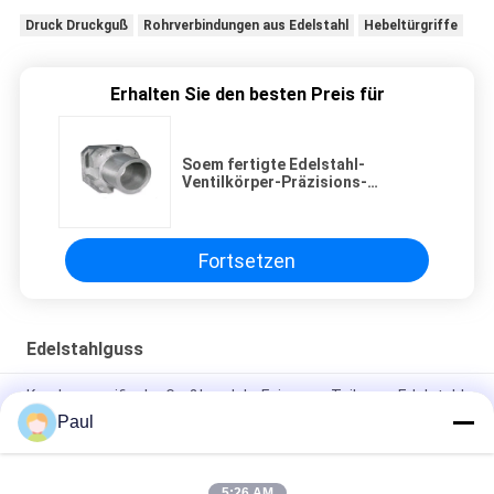
Druck Druckguß
Rohrverbindungen aus Edelstahl
Hebeltürgriffe
Erhalten Sie den besten Preis für
Soem fertigte Edelstahl-
Ventilkörper-Präzisions-
Feingüsse besonders an
Fortsetzen
Edelstahlguss
Kundenspezifische Großhandels-Feinguss-Teile aus Edelstahl
304 316
Paul
Hochpräzisions-Investitionsguss aus Edelstahl
5:26 AM