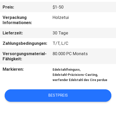
Preis:
$1-50
QUALITÄTSKONTROLLE
Verpackung
Holzetui
Informationen:
KONTAKT
Lieferzeit:
30 Tage
MIT
Zahlungsbedingungen:
T/T, L/C
UNS
Versorgungsmaterial-
80.000 PC Monats
Fähigkeit:
NEUIGKEITEN
Markieren:
,
Edelstahlfeinguss
,
Edelstahl-Präzisions-Casting
BITTE UM
werfender Edelstahl des Cire perdue
EIN
ANGEBOT
BESTPREIS
SITEMAP