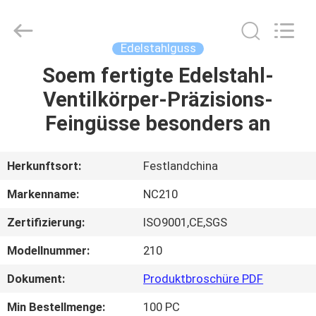
2026
Sunrise
Foundry
CO.,LTD.
All
Edelstahlguss
Rights
Reserved.
Soem fertigte Edelstahl-
ZU
Ventilkörper-Präzisions-
HAUSE
Feingüsse besonders an
PRODUKTE
Herkunftsort:
Festlandchina
VIDEOS
Markenname:
NC210
Zertifizierung:
ISO9001,CE,SGS
ÜBER
Modellnummer:
210
UNS
Dokument:
Produktbroschüre PDF
WERKSBESICHTIGUNG
Min Bestellmenge:
100 PC