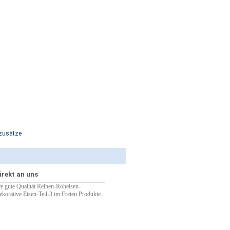
nzusätze
irekt an uns