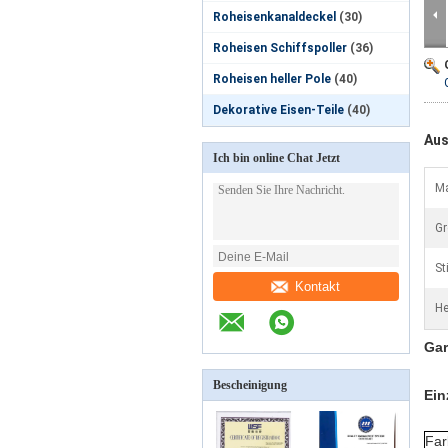
Roheisenkanaldeckel
(30)
Roheisen Schiffspoller
(36)
Roheisen heller Pole
(40)
Dekorative Eisen-Teile
(40)
Aus
Ich bin online Chat Jetzt
Ma
Gr
Sti
Kontakt
He
Gar
Bescheinigung
Ein
Far