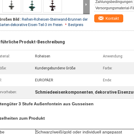
Zahlungsbedingungen:
Versorgungsmaterial-Fä
Kontakt
Großes Bild :
Reihen-Roheisen-Steinwand-Brunnen der
Garten-dekorative Eisen-Teil-3 im Freien
Bestpreis
führliche Produkt-Beschreibung
terial:
Roheisen
Anwendung:
öße:
Kundengebundene Größe
Farbe:
l:
EUROPÄER
Ende:
Schmiedeeisenkomponenten
dekorative Eisenzu
rvorheben:
,
tengüter 3 Stufe Außenfontein aus Gusseisen
zelheiten zum Produkt
be
Schwarz/weiß/gold oder individuell angepasst