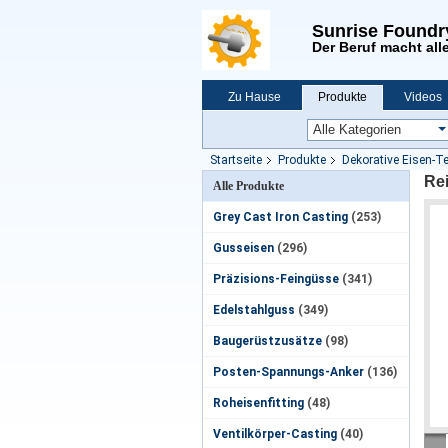
Sunrise Foundr
Der Beruf macht alle
Zu Hause
Produkte
Videos
Neuigkeiten
Startseite
Produkte
Dekorative Eisen-Te
Rei
Alle Produkte
Grey Cast Iron Casting
(253)
Gusseisen
(296)
Präzisions-Feingüsse
(341)
Edelstahlguss
(349)
Baugerüstzusätze
(98)
Posten-Spannungs-Anker
(136)
Roheisenfitting
(48)
Ventilkörper-Casting
(40)