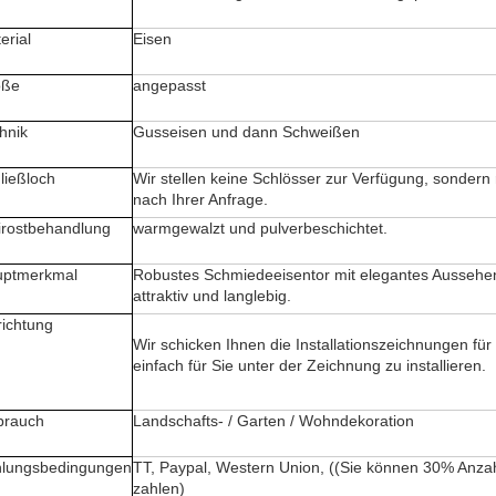
erial
Eisen
öße
angepasst
hnik
Gusseisen und dann Schweißen
ließloch
Wir stellen keine Schlösser zur Verfügung, sondern
nach Ihrer Anfrage.
irostbehandlung
warmgewalzt und pulverbeschichtet.
uptmerkmal
Robustes Schmiedeeisentor mit elegantes Aussehen
attraktiv und langlebig.
richtung
Wir schicken Ihnen die Installationszeichnungen für
einfach für Sie unter der Zeichnung zu installieren.
brauch
Landschafts- / Garten / Wohndekoration
lungsbedingungen
TT, Paypal, Western Union, ((Sie können 30% Anz
zahlen)