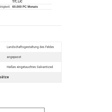
T/T, L/C
higkeit:
60.000 PC Monats
Landschaftsgestaltung des Feldes
angepasst
Heißes eingetauchtes Galvantized
sätze