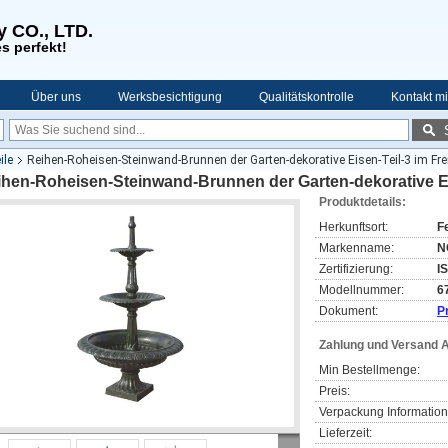
y CO., LTD.
s perfekt!
Über uns
Werksbesichtigung
Qualitätskontrolle
Kontakt mi
ile
Reihen-Roheisen-Steinwand-Brunnen der Garten-dekorative Eisen-Teil-3 im Fre
hen-Roheisen-Steinwand-Brunnen der Garten-dekorative Eis
Produktdetails:
Herkunftsort:
F
Markenname:
N
Zertifizierung:
I
Modellnummer:
6
Dokument:
P
Zahlung und Versand 
Min Bestellmenge:
Preis:
Verpackung Information
Lieferzeit: