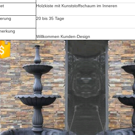
et
Holzkiste mit Kunststoffschaum im Inneren
ferung
20 bis 35 Tage
merkung
Willkommen Kunden-Design