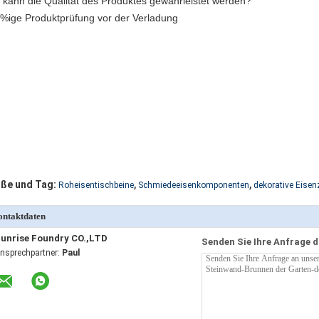
 kann die Qualität des Produktes gewährleistet werden?
%ige Produktprüfung vor der Verladung
,
,
ße und Tag:
Roheisentischbeine
Schmiedeeisenkomponenten
dekorative Eise
ntaktdaten
unrise Foundry CO.,LTD
Senden Sie Ihre Anfrage d
nsprechpartner:
Paul