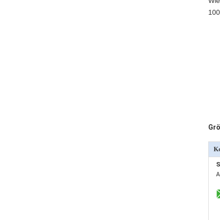
Wie
100
Grö
Ko
S
A