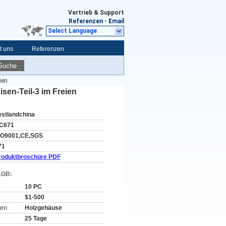
Vertrieb & Support
Referenzen
-
Email
Select Language
t uns
Referenzen
Suche
ien
en-Teil-3 im Freien
estlandchina
C671
SO9001,CE,SGS
71
roduktbroschüre PDF
AGB:
10 PC
$1-500
en:
Holzgehäuse
25 Tage