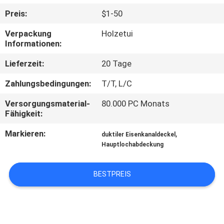
Preis:
$1-50
QUALITÄTSKONTROLLE
Verpackung
Holzetui
Informationen:
KONTAKT
Lieferzeit:
20 Tage
MIT
Zahlungsbedingungen:
T/T, L/C
UNS
Versorgungsmaterial-
80.000 PC Monats
Fähigkeit:
NEUIGKEITEN
Markieren:
,
duktiler Eisenkanaldeckel
Hauptlochabdeckung
BITTE UM
EIN
BESTPREIS
ANGEBOT
SITEMAP