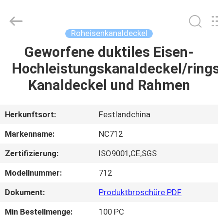
2026
Sunrise
Foundry
CO.,LTD.
All
Roheisenkanaldeckel
Rights
Reserved.
Geworfene duktiles Eisen-
ZU
Hochleistungskanaldeckel/rin
HAUSE
Kanaldeckel und Rahmen
PRODUKTE
Herkunftsort:
Festlandchina
VIDEOS
Markenname:
NC712
Zertifizierung:
ISO9001,CE,SGS
ÜBER
Modellnummer:
712
UNS
Dokument:
Produktbroschüre PDF
WERKSBESICHTIGUNG
Min Bestellmenge:
100 PC