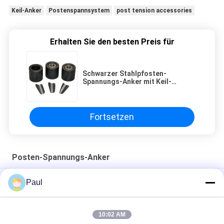
Keil-Anker
Postenspannsystem
post tension accessories
Erhalten Sie den besten Preis für
Schwarzer Stahlpfosten-
Spannungs-Anker mit Keil-
konkreten Betonungsprodukten
Fortsetzen
Posten-Spannungs-Anker
Post Spannung Gusseisen Anker Keil Verankerung Blöcke
Paul
Strand Griffe Flachanker
Vorspannlitzenanker Keile und -zylinder
10:02 AM