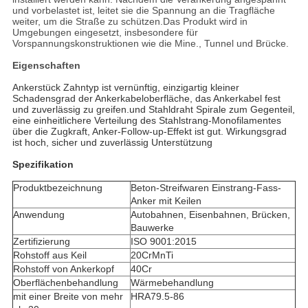
und vorbelastet ist, leitet sie die Spannung an die Tragfläche
weiter, um die Straße zu schützen.Das Produkt wird in
Umgebungen eingesetzt, insbesondere für
Vorspannungskonstruktionen wie die Mine., Tunnel und Brücke.
Eigenschaften
Ankerstück Zahntyp ist vernünftig, einzigartig kleiner
Schadensgrad der Ankerkabeloberfläche, das Ankerkabel fest
und zuverlässig zu greifen.und Stahldraht Spirale zum Gegenteil,
eine einheitlichere Verteilung des Stahlstrang-Monofilamentes
über die Zugkraft, Anker-Follow-up-Effekt ist gut. Wirkungsgrad
ist hoch, sicher und zuverlässig Unterstützung
Spezifikation
Produktbezeichnung
Beton-Streifwaren Einstrang-Fass-
Anker mit Keilen
Anwendung
Autobahnen, Eisenbahnen, Brücken,
Bauwerke
Zertifizierung
ISO 9001:2015
Rohstoff aus Keil
20CrMnTi
Rohstoff von Ankerkopf
40Cr
Oberflächenbehandlung
Wärmebehandlung
mit einer Breite von mehr
HRA79.5-86