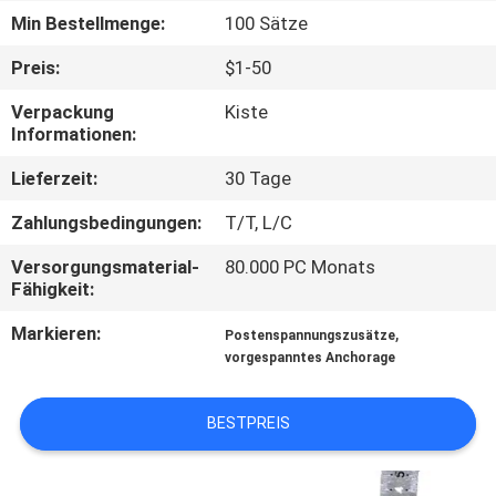
Min Bestellmenge:
100 Sätze
QUALITÄTSKONTROLLE
Preis:
$1-50
Verpackung
Kiste
KONTAKT
Informationen:
MIT
Lieferzeit:
30 Tage
UNS
Zahlungsbedingungen:
T/T, L/C
NEUIGKEITEN
Versorgungsmaterial-
80.000 PC Monats
Fähigkeit:
BITTE UM
Markieren:
,
Postenspannungszusätze
vorgespanntes Anchorage
EIN
ANGEBOT
BESTPREIS
SITEMAP