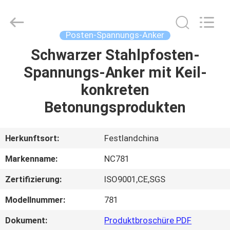
2026
Sunrise
Foundry
CO.,LTD.
All
Posten-Spannungs-Anker
Rights
Reserved.
Schwarzer Stahlpfosten-
ZU
Spannungs-Anker mit Keil-
HAUSE
konkreten
PRODUKTE
Betonungsprodukten
VIDEOS
Herkunftsort:
Festlandchina
Markenname:
NC781
ÜBER
Zertifizierung:
ISO9001,CE,SGS
UNS
Modellnummer:
781
WERKSBESICHTIGUNG
Dokument:
Produktbroschüre PDF