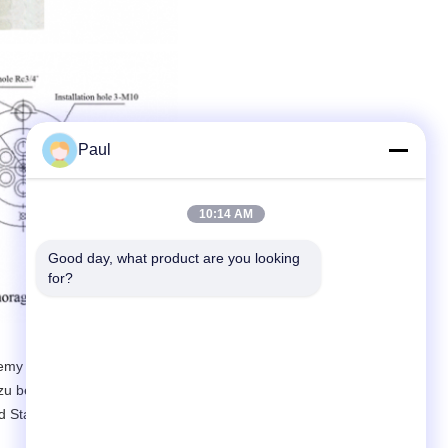
Paul
10:14 AM
Good day, what product are you looking 
for?
emy of Building Research,Wir haben
zu beitragen, Zeiträume zu verkürzen
 Stabilität des Baus gewährleistet