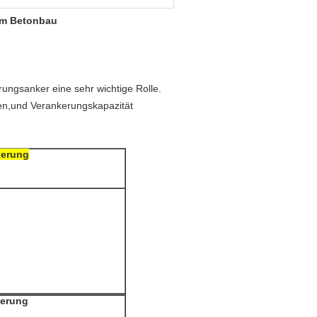
im Betonbau
ngsanker eine sehr wichtige Rolle.
ben,und Verankerungskapazität
kerung
kerung