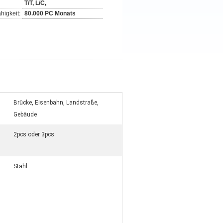
T/T, L/C,
higkeit:
80.000 PC Monats
Brücke, Eisenbahn, Landstraße,
Gebäude
2pcs oder 3pcs
Stahl