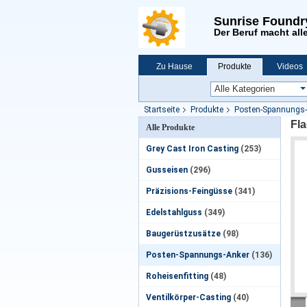
Sunrise Foundr
Der Beruf macht alle
Zu Hause
Produkte
Videos
Neuigkeiten
Startseite
Produkte
Posten-Spannungs-
Fl
Alle Produkte
Grey Cast Iron Casting
(253)
Gusseisen
(296)
Präzisions-Feingüsse
(341)
Edelstahlguss
(349)
Baugerüstzusätze
(98)
Posten-Spannungs-Anker
(136)
Roheisenfitting
(48)
Ventilkörper-Casting
(40)