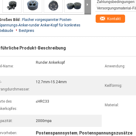
Zahlungsbedingungen:
Versorgungsmaterial-Fä
Kontakt
Großes Bild :
Flacher vorgespannter Posten-
Spannungs-Anker-runder Anker-Kopf für konkretes
Gebäude
Bestpreis
führliche Produkt-Beschreibung
Runder Ankerkopf
il-Name:
Anwendung:
-
12.7mm-15.24mm
Keilförmig:
rangdurchmesser:
rte des
≤HRC33
Material:
kerkopfes:
pazität:
2000mpa
Postenspannsystem
Postenspannungszusätze
rvorheben:
,