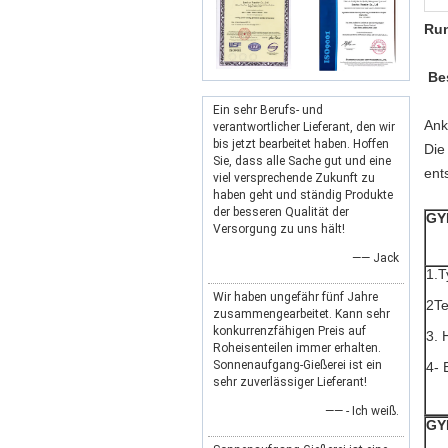
Run
Be
Ein sehr Berufs- und
Ank
verantwortlicher Lieferant, den wir
bis jetzt bearbeitet haben. Hoffen
Die
Sie, dass alle Sache gut und eine
ent
viel versprechende Zukunft zu
haben geht und ständig Produkte
der besseren Qualität der
GY
Versorgung zu uns hält!
—— Jack
1.T
Wir haben ungefähr fünf Jahre
2Te
zusammengearbeitet. Kann sehr
konkurrenzfähigen Preis auf
3. 
Roheisenteilen immer erhalten.
Sonnenaufgang-Gießerei ist ein
4- 
sehr zuverlässiger Lieferant!
—— - Ich weiß.
GY