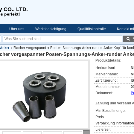
y CO., LTD.
s perfekt!
Über uns
Werksbesichtigung
Qualitätskontrolle
Kontakt mi
Anker
Flacher vorgespannter Posten-Spannungs-Anker-runder Anker-Kopf für kon
acher vorgespannter Posten-Spannungs-Anker-runder Anke
Produktdetails:
Herkunftsort:
N
Markenname:
N
Zertifizierung:
I
Modellnummer:
0
Dokument:
P
Zahlung und Versand 
Min Bestellmenge:
Preis:
Verpackung Information
Lieferzeit: