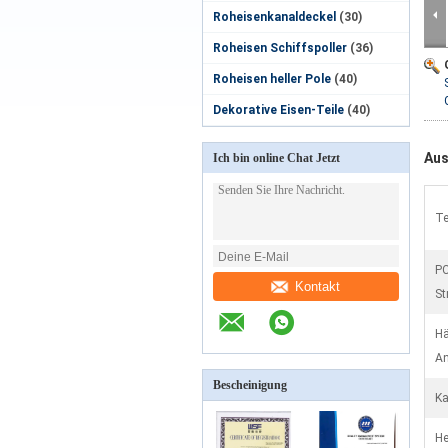
Roheisenkanaldeckel
(30)
Roheisen Schiffspoller
(36)
Roheisen heller Pole
(40)
Dekorative Eisen-Teile
(40)
Aus
Ich bin online Chat Jetzt
Te
PC
Kontakt
St
Hä
An
Bescheinigung
Ka
He