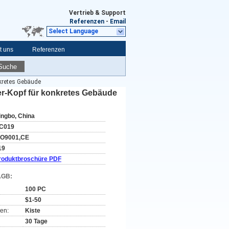
Vertrieb & Support
Referenzen
-
Email
Select Language
t uns
Referenzen
Suche
kretes Gebäude
r-Kopf für konkretes Gebäude
ingbo, China
C019
SO9001,CE
19
roduktbroschüre PDF
AGB:
100 PC
$1-50
en:
Kiste
30 Tage