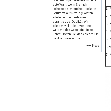
Sonnenaufgang-Gießerei ist eine
gute Wahl, wenn Sie nach
1. 
Roheisenteilen suchen, sie kann
Berufsrat auf Rettungskosten
2. 
erteilen und unterdessen
garantiert der Qualität. Wir
3. 
erhalten viel Rabatt von ihnen
während des Geschäfts dieser
4. 
Jahre! Hoffen Sie, dass dieses Sie
behilflich sein würde.
5. 
—— Steve
6.M
7. 