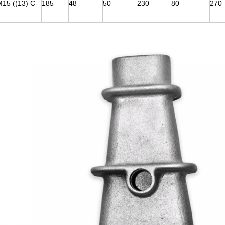
15 ((13) C-
185
48
50
230
80
270