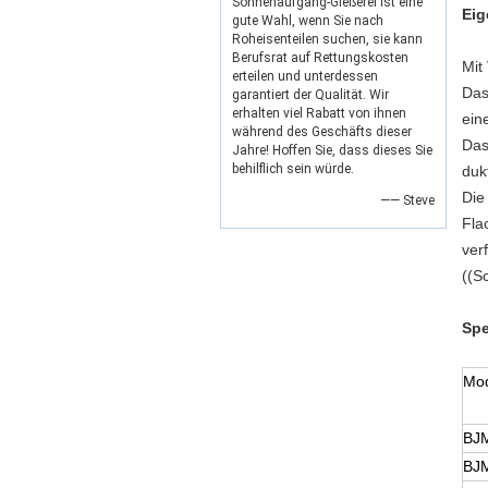
Sonnenaufgang-Gießerei ist eine
Eig
gute Wahl, wenn Sie nach
Roheisenteilen suchen, sie kann
Berufsrat auf Rettungskosten
Mit
erteilen und unterdessen
Das
garantiert der Qualität. Wir
erhalten viel Rabatt von ihnen
ein
während des Geschäfts dieser
Das
Jahre! Hoffen Sie, dass dieses Sie
behilflich sein würde.
duk
Die
—— Steve
Fla
ver
((S
Spe
Mod
BJ
BJ