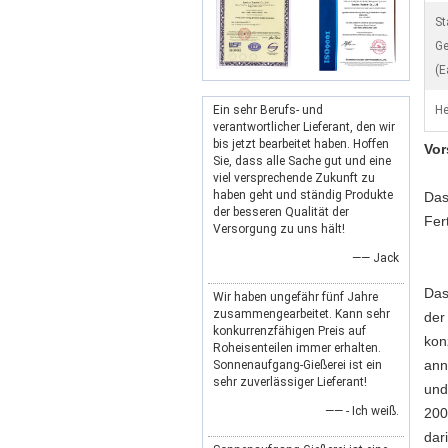
St
Ge
(E
Ein sehr Berufs- und
He
verantwortlicher Lieferant, den wir
bis jetzt bearbeitet haben. Hoffen
Vor
Sie, dass alle Sache gut und eine
viel versprechende Zukunft zu
haben geht und ständig Produkte
Das
der besseren Qualität der
Fer
Versorgung zu uns hält!
—— Jack
Das
Wir haben ungefähr fünf Jahre
zusammengearbeitet. Kann sehr
der
konkurrenzfähigen Preis auf
kon
Roheisenteilen immer erhalten.
ann
Sonnenaufgang-Gießerei ist ein
sehr zuverlässiger Lieferant!
und
—— - Ich weiß.
200
dar