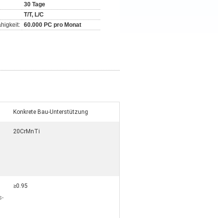
30 Tage
T/T, L/C
higkeit:
60.000 PC pro Monat
Konkrete Bau-Unterstützung
20CrMnTi
:
≥0.95
s-