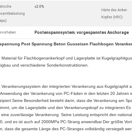
atische
≥2.0%
Härte des Anker-
samtbelastung
Kopfes (HRC):
apu):
Postenspannsystem
vorgespanntes Anchorage
rvorheben:
,
spannung Post Spannung Beton Gusseisen Flachbogen Veranke
 Material für Flachbogenankerkopf und Lagerplatte ist Kugelgraphitgu
tigbau und verschiedene Sonderkonstruktionen.
 Verankerungssystem der integrierten Verankerung aus Kugelgraphit a
 Anwendung der Verankerung von PC-Fäden in den letzten 20 Jahren i
zipiert.Seine Besonderheit besteht darin, dass die Verankerung am S
immt, um die Lagerplatte und den Verankerungskopf zu integrieren.Es 
 eine zuverlässige Verankerung. Seine Leistung entspricht den nation
0, und es ist auch auf 2000MPa PC-Strang anwendbar.Der größte Vort
in, dass die gesamte Länge des PC-Stranges vollständig versiegelt we