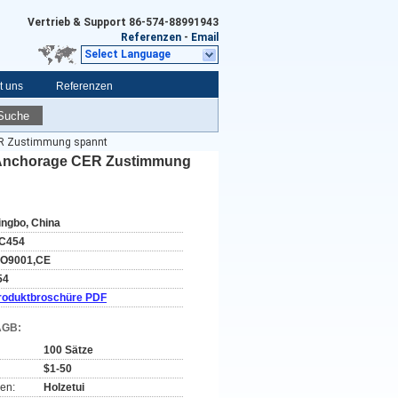
Vertrieb & Support
86-574-88991943
Referenzen
-
Email
Select Language
t uns
Referenzen
Suche
CER Zustimmung spannt
n-Anchorage CER Zustimmung
ingbo, China
C454
SO9001,CE
54
roduktbroschüre PDF
AGB:
100 Sätze
$1-50
en:
Holzetui