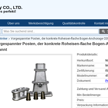
y CO., LTD.
s perfekt!
Über uns
Werksbesichtigung
Qualitätskontrolle
Kontakt mi
Anker
Vorgespannter Posten, der konkrete Roheisen-flache Bogen-Anchorage 
rgespannter Posten, der konkrete Roheisen-flache Boge
annt
Produktdetails:
Herkunftsort:
N
Markenname:
N
Zertifizierung:
I
Modellnummer:
4
Dokument:
P
Zahlung und Versand 
Min Bestellmenge:
Preis:
Verpackung Information