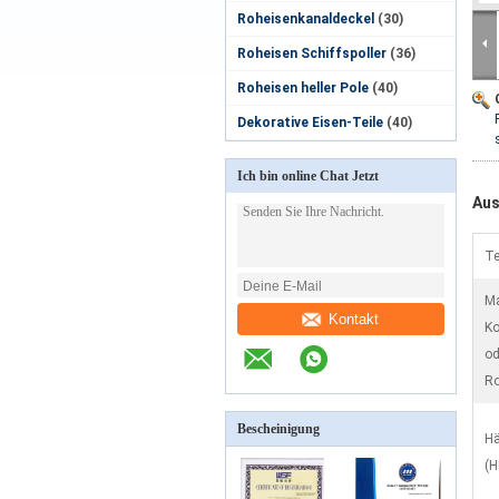
Roheisenkanaldeckel
(30)
Roheisen Schiffspoller
(36)
Roheisen heller Pole
(40)
Dekorative Eisen-Teile
(40)
Ich bin online Chat Jetzt
Aus
Te
Ma
Kontakt
Ko
od
Ro
Bescheinigung
Hä
(H