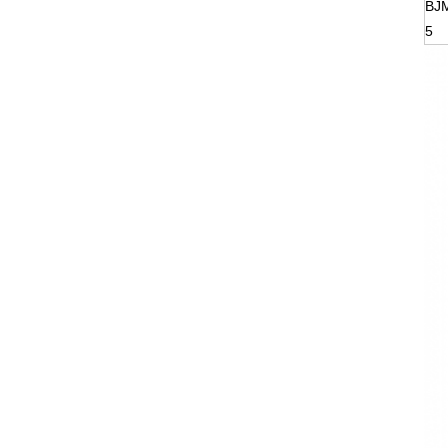
BJM
5