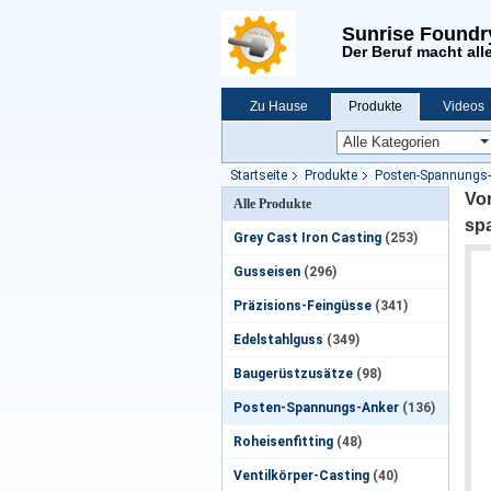
Sunrise Foundr
Der Beruf macht alle
Zu Hause
Produkte
Videos
Neuigkeiten
Startseite
Produkte
Posten-Spannungs-
Vo
Alle Produkte
sp
Grey Cast Iron Casting
(253)
Gusseisen
(296)
Präzisions-Feingüsse
(341)
Edelstahlguss
(349)
Baugerüstzusätze
(98)
Posten-Spannungs-Anker
(136)
Roheisenfitting
(48)
Ventilkörper-Casting
(40)