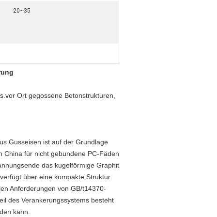
20~35
rung
ss.vor Ort gegossene Betonstrukturen,
us Gusseisen ist auf der Grundlage
n China für nicht gebundene PC-Fäden
pannungsende das kugelförmige Graphit
verfügt über eine kompakte Struktur
alen Anforderungen von GB/t14370-
eil des Verankerungssystems besteht
rden kann.