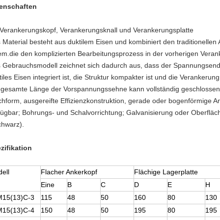
enschaften
 Verankerungskopf, Verankerungsknall und Verankerungsplatte
 Material besteht aus duktilem Eisen und kombiniert den traditionellen
em.die den komplizierten Bearbeitungsprozess in der vorherigen Veran
 Gebrauchsmodell zeichnet sich dadurch aus, dass der Spannungsend
tiles Eisen integriert ist, die Struktur kompakter ist und die Verankerung 
 gesamte Länge der Vorspannungssehne kann vollständig geschlossen
chform, ausgereifte Effizienzkonstruktion, gerade oder bogenförmige A
fügbar; Bohrungs- und Schalvorrichtung; Galvanisierung oder Oberfl
chwarz).
zifikation
ell
Flacher Ankerkopf
Flächige Lagerplatte
Eine
B
C
D
E
H
M15(13)C-3
115
48
50
160
80
130
M15(13)C-4
150
48
50
195
80
195