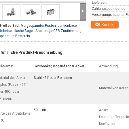
Lieferzeit:
Zahlungsbedingungen:
Versorgungsmaterial-Fä
Kontakt
Großes Bild :
Vorgespannter Posten, der konkrete
Roheisen-flache Bogen-Anchorage CER Zustimmung
spannt
Bestpreis
führliche Produkt-Beschreibung
il-Name:
Betonanker, Bogen-flacher Anker
Anwendung:
terial des Anker-
Stahl 45# oder Roheisen
pfes (Fass): 45#
Material von Keilen
er 40Cr oder
heisen:
50~100
Anker-
rte des Arbeitskeils
Leistungsfähigkeit
RC):
Koeffizient: