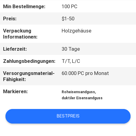
Min Bestellmenge:
100 PC
QUALITÄTSKONTROLLE
Preis:
$1-50
Verpackung
Holzgehäuse
KONTAKT
Informationen:
MIT
Lieferzeit:
30 Tage
UNS
Zahlungsbedingungen:
T/T, L/C
NEUIGKEITEN
Versorgungsmaterial-
60.000 PC pro Monat
Fähigkeit:
BITTE UM
Markieren:
,
Roheisensandguss
duktiler Eisensandguss
EIN
ANGEBOT
BESTPREIS
SITEMAP