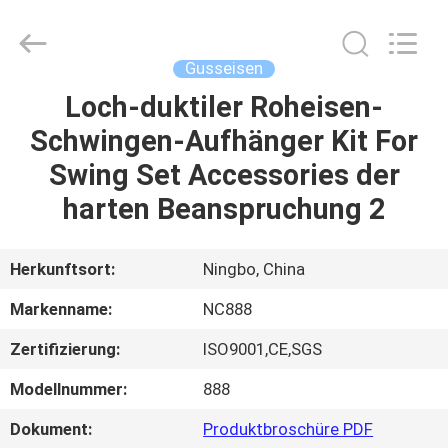
2026
Sunrise
Foundry
CO.,LTD.
All
Gusseisen
Rights
Reserved.
Loch-duktiler Roheisen-
ZU
Schwingen-Aufhänger Kit For
HAUSE
Swing Set Accessories der
PRODUKTE
harten Beanspruchung 2
VIDEOS
Herkunftsort:
Ningbo, China
Markenname:
NC888
ÜBER
Zertifizierung:
ISO9001,CE,SGS
UNS
Modellnummer:
888
WERKSBESICHTIGUNG
Dokument:
Produktbroschüre PDF