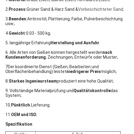
2.
Prozess:
Grüner Sand & Harz Sand &
Vorbeschichteter Sand
;
3.
Beenden:
Antirostöl, Plattierung, Farbe, Pulverbeschichtung
usw.;
4.
Gewicht:
0.03 - 500 kg;
5. langjährige Erfahrung
Herstellung und Ausfuhr
.
6. Alle Arten von Gießen können hergestellt werden
nach
Kundenanforderung
, Zeichnungen, Entwürfe oder Muster;
7Der koordinierte Dienst (Gießen, Bearbeiten und
Oberflächenbehandlung) leistet
niedrigerer Preis
möglich;
8.
Starkes Ingenieursteam
produziert eine hohe Qualität;
9. Vollständige Materialprüfung und
Qualitätskontrolle
das
System;
10.
Pünktlich.
Lieferung;
11.
OEM und ISO
;
Spezifikation