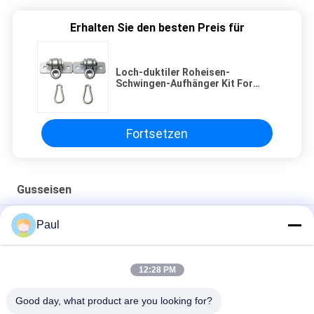
Erhalten Sie den besten Preis für
Loch-duktiler Roheisen-
Schwingen-Aufhänger Kit For
Swing Set Accessories der harten
Beanspruchung 2
Fortsetzen
Gusseisen
Flachstahl-Sandgusslager Sitzlagergehäuse
Paul
Duktile Eisen Sandguss Ablaufrinnen Gitter Gully Gitter
12:28 PM
OEM/ODM-kundenspezifische mechanische
Landwirtschaftsteile aus duktilem Gusseisen
Good day, what product are you looking for?