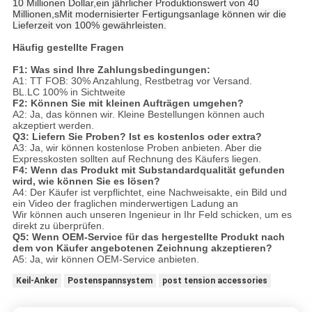
10 Millionen Dollar,ein jährlicher Produktionswert von 40
Millionen,
s
Mit modernisierter Fertigungsanlage können wir die
Lieferzeit von 100% gewährleisten.
Häufig gestellte Fragen
F1: Was sind Ihre Zahlungsbedingungen:
A1: TT FOB: 30% Anzahlung, Restbetrag vor Versand.
BL.LC 100% in Sichtweite
F2: Können Sie mit kleinen Aufträgen umgehen?
A2: Ja, das können wir. Kleine Bestellungen können auch
akzeptiert werden.
Q3: Liefern Sie Proben? Ist es kostenlos oder extra?
A3: Ja, wir können kostenlose Proben anbieten. Aber die
Expresskosten sollten auf Rechnung des Käufers liegen.
F4: Wenn das Produkt mit Substandardqualität gefunden
wird, wie können Sie es lösen?
A4: Der Käufer ist verpflichtet, eine Nachweisakte, ein Bild und
ein Video der fraglichen minderwertigen Ladung an
Wir können auch unseren Ingenieur in Ihr Feld schicken, um es
direkt zu überprüfen.
Q5: Wenn OEM-Service für das hergestellte Produkt nach
dem von Käufer angebotenen Zeichnung akzeptieren?
A5: Ja, wir können OEM-Service anbieten.
Keil-Anker
Postenspannsystem
post tension accessories