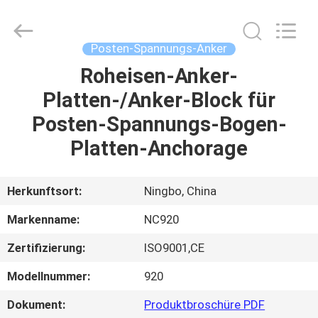
2026
Sunrise
Foundry
CO.,LTD.
All
Posten-Spannungs-Anker
Rights
Reserved.
Roheisen-Anker-
ZU
Platten-/Anker-Block für
HAUSE
Posten-Spannungs-Bogen-
PRODUKTE
Platten-Anchorage
VIDEOS
Herkunftsort:
Ningbo, China
Markenname:
NC920
ÜBER
Zertifizierung:
ISO9001,CE
UNS
Modellnummer:
920
WERKSBESICHTIGUNG
Dokument:
Produktbroschüre PDF