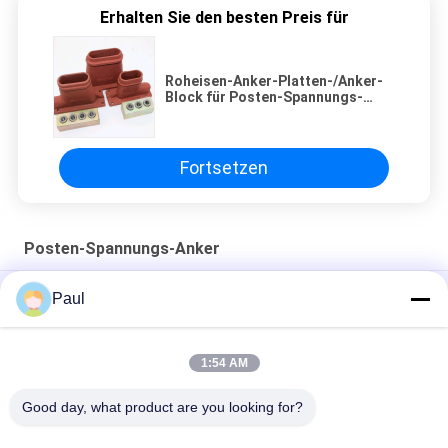
Erhalten Sie den besten Preis für
Roheisen-Anker-Platten-/Anker-
Block für Posten-Spannungs-
Bogen-Platten-Anchorage
Fortsetzen
Posten-Spannungs-Anker
Post Spannung Gusseisen Anker Keil Verankerung Blöcke
Paul
Strand Griffe Flachanker
Vorspannlitzenanker Keile und -zylinder
1:54 AM
Unterirdisches Fräsdach mit M24-Ausdehnungsschalenanker
Good day, what product are you looking for?
Beliebte Kategorien
Alle