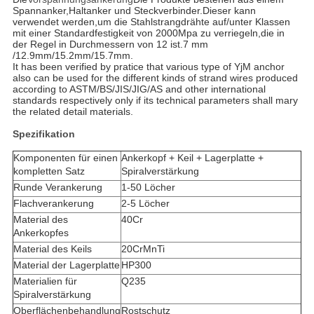
Spannanker,Haltanker und Steckverbinder.Dieser kann
verwendet werden,um die Stahlstrangdrähte auf/unter Klassen
mit einer Standardfestigkeit von 2000Mpa zu verriegeln,die in
der Regel in Durchmessern von 12 ist.7 mm
/12.9mm/15.2mm/15.7mm.
It has been verified by pratice that various type of YjM anchor
also can be used for the different kinds of strand wires produced
according to ASTM/BS/JIS/JIG/AS and other international
standards respectively only if its technical parameters shall mary
the related detail materials.
Spezifikation
Komponenten für einen
Ankerkopf + Keil + Lagerplatte +
kompletten Satz
Spiralverstärkung
Runde Verankerung
1-50 Löcher
Flachverankerung
2-5 Löcher
Material des
40Cr
Ankerkopfes
Material des Keils
20CrMnTi
Material der Lagerplatte
HP300
Materialien für
Q235
Spiralverstärkung
Oberflächenbehandlung
Rostschutz