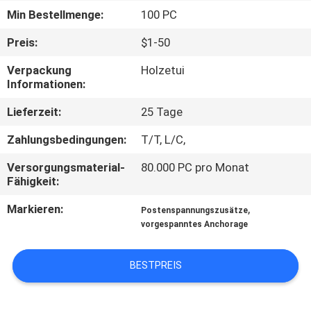
Min Bestellmenge:
100 PC
QUALITÄTSKONTROLLE
Preis:
$1-50
Verpackung
Holzetui
KONTAKT
Informationen:
MIT
Lieferzeit:
25 Tage
UNS
Zahlungsbedingungen:
T/T, L/C,
NEUIGKEITEN
Versorgungsmaterial-
80.000 PC pro Monat
Fähigkeit:
BITTE UM
Markieren:
,
Postenspannungszusätze
vorgespanntes Anchorage
EIN
ANGEBOT
BESTPREIS
SITEMAP