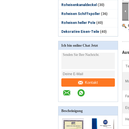
Roheisenkanaldeckel
(30)
Roheisen Schiffspoller
(36)
Roheisen heller Pole
(40)
Dekorative Eisen-Teile
(40)
Ich bin online Chat Jetzt
Aus
Te
Ma
Kontakt
Fa
Ei
Bescheinigung
He