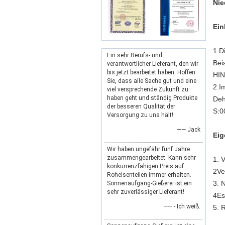
Nie
Ein
1.D
Ein sehr Berufs- und
Bei
verantwortlicher Lieferant, den wir
bis jetzt bearbeitet haben. Hoffen
HIN
Sie, dass alle Sache gut und eine
2.I
viel versprechende Zukunft zu
haben geht und ständig Produkte
Deh
der besseren Qualität der
S:0
Versorgung zu uns hält!
—— Jack
Eig
Wir haben ungefähr fünf Jahre
zusammengearbeitet. Kann sehr
1. 
konkurrenzfähigen Preis auf
2Ve
Roheisenteilen immer erhalten.
3. 
Sonnenaufgang-Gießerei ist ein
sehr zuverlässiger Lieferant!
4Es 
—— - Ich weiß.
5. 