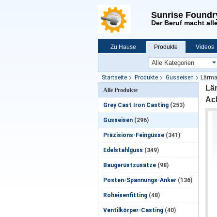
Sunrise Foundr
Der Beruf macht alle
Zu Hause
Produkte
Videos
Neuigkeiten
Startseite
Produkte
Gusseisen
Lärma
Lä
Alle Produkte
Ac
Grey Cast Iron Casting
(253)
Gusseisen
(296)
Präzisions-Feingüsse
(341)
Edelstahlguss
(349)
Baugerüstzusätze
(98)
Posten-Spannungs-Anker
(136)
Roheisenfitting
(48)
Ventilkörper-Casting
(40)