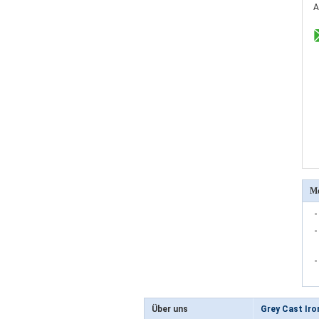
A
Me
Über uns
Grey Cast Iro