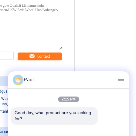
Kontakt
Paul
guss Ablaufrinnen Gitter Gully Gitter
ür Wasserpumpen aus duktilem
2:15 PM
guss, Tauchpumpe aus Gusseisen
entanlagen
Good day, what product are you looking 
for?
güsse
Kontakt mit uns