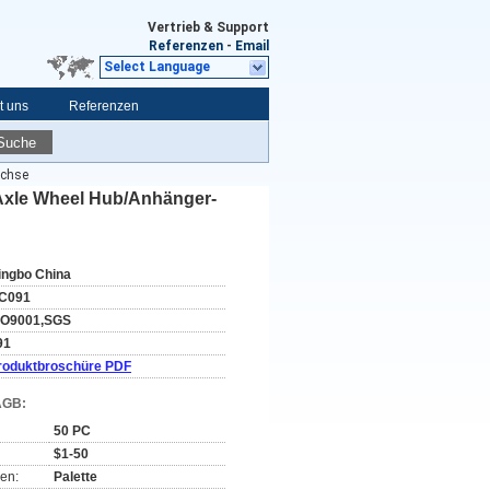
Vertrieb & Support
Referenzen
-
Email
Select Language
t uns
Referenzen
Suche
Achse
 Axle Wheel Hub/Anhänger-
ingbo China
C091
SO9001,SGS
91
roduktbroschüre PDF
AGB:
50 PC
$1-50
en:
Palette