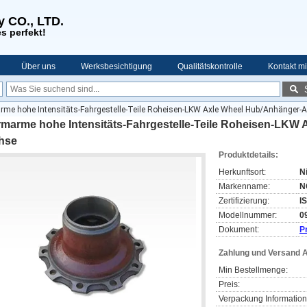
y CO., LTD.
s perfekt!
Über uns
Werksbesichtigung
Qualitätskontrolle
Kontakt mi
rme hohe Intensitäts-Fahrgestelle-Teile Roheisen-LKW Axle Wheel Hub/Anhänger-
rmarme hohe Intensitäts-Fahrgestelle-Teile Roheisen-LKW
hse
Produktdetails:
Herkunftsort:
N
Markenname:
N
Zertifizierung:
I
Modellnummer:
0
Dokument:
P
Zahlung und Versand 
Min Bestellmenge:
Preis:
Verpackung Information