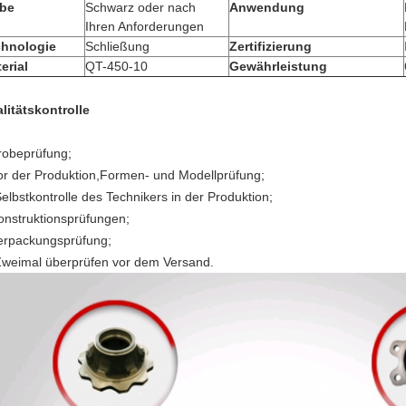
rbe
Schwarz oder nach
Anwendung
Ihren Anforderungen
chnologie
Schließung
Zertifizierung
erial
QT-450-10
Gewährleistung
litätskontrolle
robeprüfung;
or der Produktion,Formen- und Modellprüfung;
Selbstkontrolle des Technikers in der Produktion;
onstruktionsprüfungen;
erpackungsprüfung;
Zweimal überprüfen vor dem Versand.