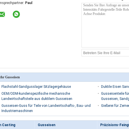
nsprechpartner:
Paul
hr Gusseisen
Flachstahl-Sandgusslager Sitzlagergehäuse
Duktile Eisen Sand
OEM/ODM-kundenspezifische mechanische
Gusseisenteile f
Landwirtschaftsteile aus duktilem Gusseisen
Gusseisen, Sand
Gusseisen-Guss für Teile von Landwirtschafts-, Bau- und
Gießerei für Zem
Industriemaschinen
n Casting
Gusseisen
Präzisions-Fein