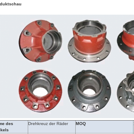
duktschau
me des
Drehkreuz der Räder
MOQ
ikels