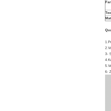
Fa
Te
Mat
Qua
1.P
2.V
3- 
4.K
5.V
6- 