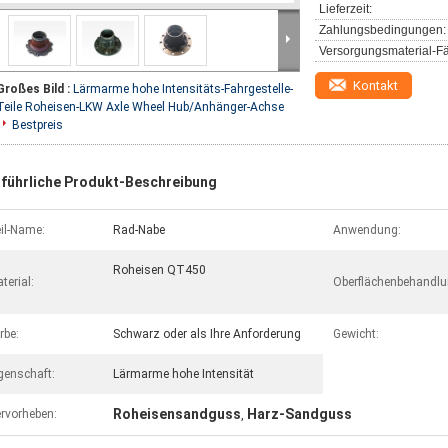
Lieferzeit:
Zahlungsbedingungen:
Versorgungsmaterial-Fä
Kontakt
Großes Bild :
Lärmarme hohe Intensitäts-Fahrgestelle-
Teile Roheisen-LKW Axle Wheel Hub/Anhänger-Achse
Bestpreis
führliche Produkt-Beschreibung
il-Name:
Rad-Nabe
Anwendung:
Roheisen QT450
terial:
Oberflächenbehandlu
rbe:
Schwarz oder als Ihre Anforderung
Gewicht:
genschaft:
Lärmarme hohe Intensität
Roheisensandguss
Harz-Sandguss
rvorheben:
,