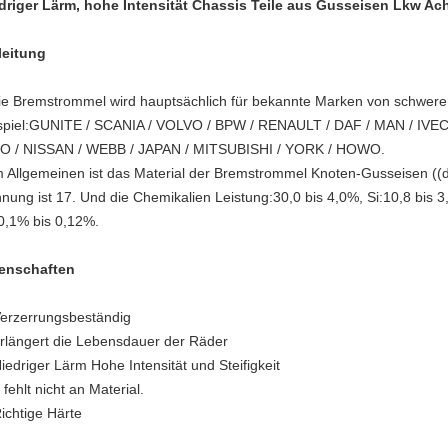
driger Lärm, hohe Intensität Chassis Teile aus Gusseisen Lkw A
leitung
ie Bremstrommel wird hauptsächlich für bekannte Marken von schweren
spiel:GUNITE / SCANIA / VOLVO / BPW / RENAULT / DAF / MAN / IVECO
O / NISSAN / WEBB / JAPAN / MITSUBISHI / YORK / HOWO.
m Allgemeinen ist das Material der Bremstrommel Knoten-Gusseisen ((dukt
nung ist 17. Und die Chemikalien Leistung:30,0 bis 4,0%, Si:10,8 bis 3
0,1% bis 0,12%.
enschaften
Verzerrungsbeständig
rlängert die Lebensdauer der Räder
Niedriger Lärm Hohe Intensität und Steifigkeit
fehlt nicht an Material.
Richtige Härte