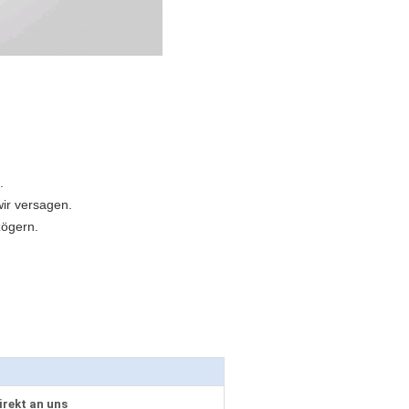
.
ir versagen.
zögern.
irekt an uns