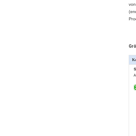
von
(en
Pro
Grö
Ko
S
A