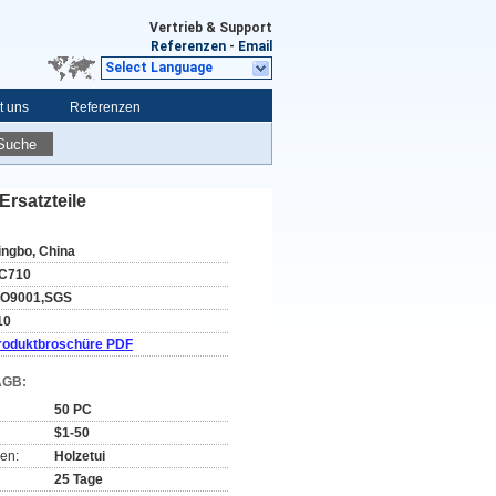
Vertrieb & Support
Referenzen
-
Email
Select Language
t uns
Referenzen
Suche
rsatzteile
ingbo, China
C710
SO9001,SGS
10
roduktbroschüre PDF
AGB:
50 PC
$1-50
en:
Holzetui
25 Tage