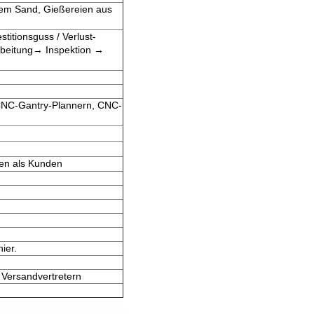
tem Sand, Gießereien aus
m
itionsguss / Verlust-
beitung
→ Inspektion →
NC-Gantry-Plannern, CNC-
gen als Kunden
hier.
Versandvertretern