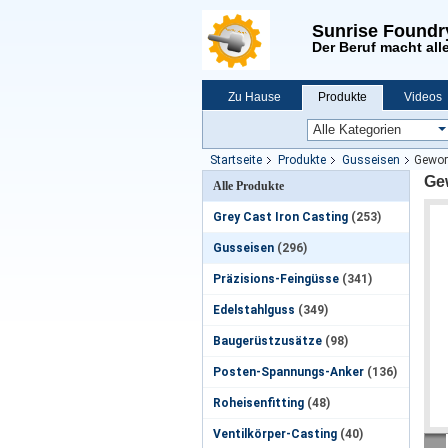
Sunrise Foundr
Der Beruf macht alle
Zu Hause
Produkte
Videos
Neuigkeiten
Startseite
Produkte
Gusseisen
Gewor
Gew
Alle Produkte
Grey Cast Iron Casting
(253)
Gusseisen
(296)
Präzisions-Feingüsse
(341)
Edelstahlguss
(349)
Baugerüstzusätze
(98)
Posten-Spannungs-Anker
(136)
Roheisenfitting
(48)
Ventilkörper-Casting
(40)