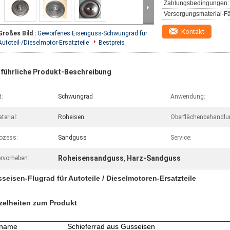
Zahlungsbedingungen:
Versorgungsmaterial-Fä
Kontakt
Großes Bild :
Geworfenes Eisenguss-Schwungrad für
Autoteil-/Dieselmotor-Ersatzteile
Bestpreis
führliche Produkt-Beschreibung
t:
Schwungrad
Anwendung:
terial:
Roheisen
Oberflächenbehandlu
ozess:
Sandguss
Service:
Roheisensandguss
Harz-Sandguss
rvorheben:
,
seisen-Flugrad für Autoteile / Dieselmotoren-Ersatzteile
zelheiten zum Produkt
lname
Schieferrad aus Gusseisen