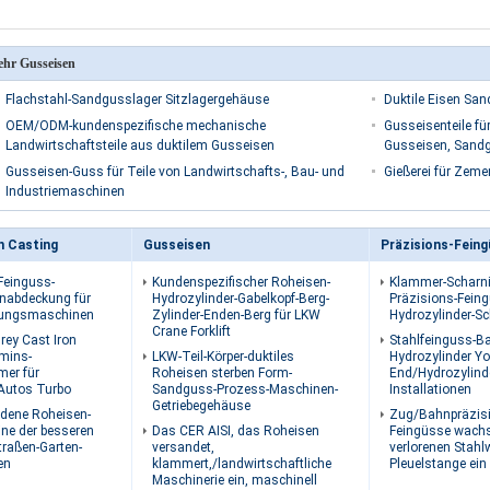
hr Gusseisen
Flachstahl-Sandgusslager Sitzlagergehäuse
Duktile Eisen Sand
OEM/ODM-kundenspezifische mechanische
Gusseisenteile f
Landwirtschaftsteile aus duktilem Gusseisen
Gusseisen, Sand
Gusseisen-Guss für Teile von Landwirtschafts-, Bau- und
Gießerei für Zem
Industriemaschinen
n Casting
Gusseisen
Präzisions-Fein
Feinguss-
Kundenspezifischer Roheisen-
Klammer-Scharni
enabdeckung für
Hydrozylinder-Gabelkopf-Berg-
Präzisions-Feing
gungsmaschinen
Zylinder-Enden-Berg für LKW
Hydrozylinder-Sc
Crane Forklift
rey Cast Iron
Stahlfeinguss-B
mins-
LKW-Teil-Körper-duktiles
Hydrozylinder Y
er für
Roheisen sterben Form-
End/Hydrozylind
Autos Turbo
Sandguss-Prozess-Maschinen-
Installationen
Getriebegehäuse
dene Roheisen-
Zug/Bahnpräzis
ine der besseren
Das CER AISI, das Roheisen
Feingüsse wach
Straßen-Garten-
versandet,
verlorenen Stah
en
klammert,/landwirtschaftliche
Pleuelstange ein
Maschinerie ein, maschinell