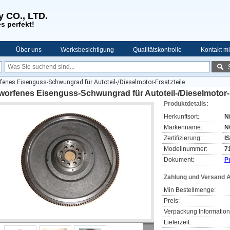
y CO., LTD.
s perfekt!
Über uns
Werksbesichtigung
Qualitätskontrolle
Kontakt mi
fenes Eisenguss-Schwungrad für Autoteil-/Dieselmotor-Ersatzteile
orfenes Eisenguss-Schwungrad für Autoteil-/Dieselmotor-E
Produktdetails:
Herkunftsort:
N
Markenname:
N
Zertifizierung:
I
Modellnummer:
7
Dokument:
P
Zahlung und Versand 
Min Bestellmenge:
Preis:
Verpackung Information
Lieferzeit: