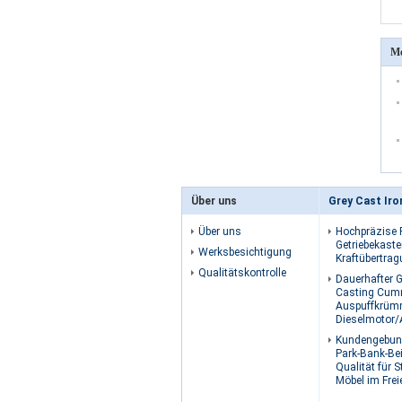
Me
Über uns
Grey Cast Iro
Über uns
Hochpräzise 
Getriebekast
Werksbesichtigung
Kraftübertra
Qualitätskontrolle
Dauerhafter G
Casting Cum
Auspuffkrümm
Dieselmotor/
Kundengebun
Park-Bank-Be
Qualität für 
Möbel im Frei