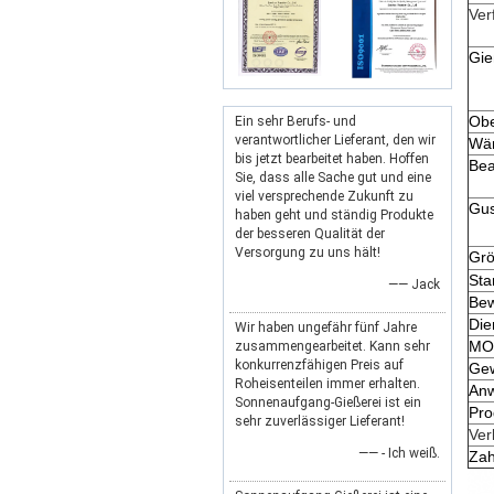
Ver
Gie
Obe
Ein sehr Berufs- und
verantwortlicher Lieferant, den wir
Wä
bis jetzt bearbeitet haben. Hoffen
Bea
Sie, dass alle Sache gut und eine
viel versprechende Zukunft zu
Gus
haben geht und ständig Produkte
der besseren Qualität der
Versorgung zu uns hält!
Gr
Sta
—— Jack
Bew
Die
Wir haben ungefähr fünf Jahre
MO
zusammengearbeitet. Kann sehr
konkurrenzfähigen Preis auf
Gew
Roheisenteilen immer erhalten.
An
Sonnenaufgang-Gießerei ist ein
Pro
sehr zuverlässiger Lieferant!
Ver
—— - Ich weiß.
Zah