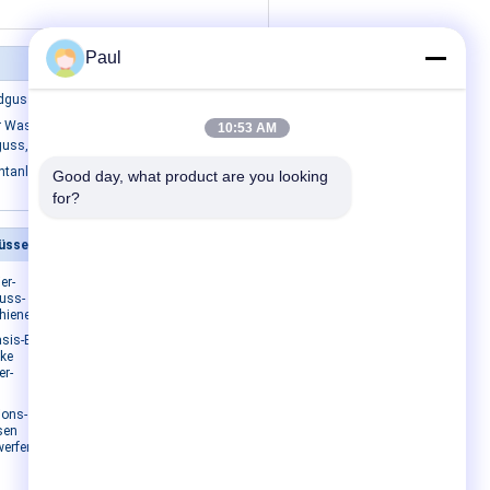
Paul
guss Ablaufrinnen Gitter Gully Gitter
ür Wasserpumpen aus duktilem
10:53 AM
guss, Tauchpumpe aus Gusseisen
entanlagen
Good day, what product are you looking 
for?
güsse
Kontakt mit uns
er-
Kontakt mit uns
uss-
Bitte um ein Angebot
hienenplatten
E-Mail
asis-Enden-
oke
Sitemap
er-
Mobile Seite
ions-
sen
lwerfenzug