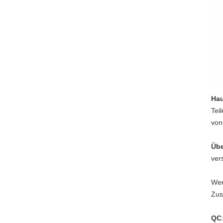
Hau
Tei
von
Übe
ver
Wen
Zus
QC