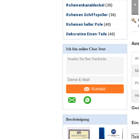
Roheisenkanaldeckel
(30)
Roheisen Schiffspoller
(36)
Roheisen heller Pole
(40)
Dekorative Eisen-Teile
(40)
Aus
Ich bin online Chat Jetzt
Ar
Ma
Pr
Kontakt
He
Gus
Bescheinigung
Ein
Tei