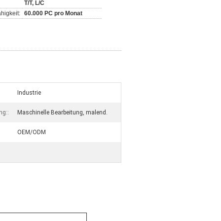
T/T, L/C
higkeit:
60.000 PC pro Monat
Industrie
ng::
Maschinelle Bearbeitung, malend.
OEM/ODM