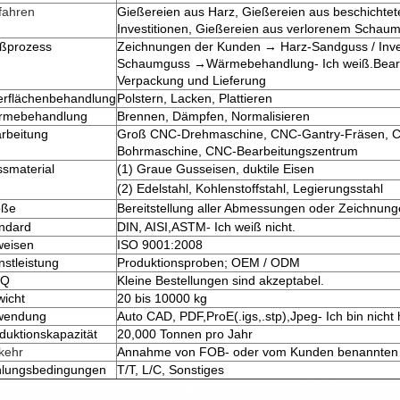
fahren
Gießereien aus Harz, Gießereien aus beschichte
Investitionen, Gießereien aus verlorenem Schau
ßprozess
Zeichnungen der Kunden → Harz-Sandguss / Invest
Schaumguss →
Wärmebehandlung
- Ich weiß.
Bear
Verpackung und Lieferung
rflächenbehandlung
Polstern, Lacken, Plattieren
rmebehandlung
Brennen, Dämpfen, Normalisieren
rbeitung
Groß CNC-Drehmaschine, CNC-Gantry-Fräsen, C
Bohrmaschine, CNC-Bearbeitungszentrum
smaterial
(1) Graue Gusseisen, duktile Eisen
(2) Edelstahl, Kohlenstoffstahl, Legierungsstahl
öße
Bereitstellung aller Abmessungen oder Zeichnun
ndard
DIN, AISI,
ASTM
- Ich weiß nicht.
eisen
ISO 9001:2008
nstleistung
Produktionsproben; OEM / ODM
Q
Kleine Bestellungen sind akzeptabel.
icht
20 bis 10000 kg
wendung
Auto CAD, PDF,
ProE
(
.igs
,
.stp
),
Jpeg
- Ich bin nicht 
duktionskapazität
20,000 Tonnen pro Jahr
kehr
Annahme von FOB- oder vom Kunden benannten 
lungsbedingungen
T/T, L/C, Sonstiges