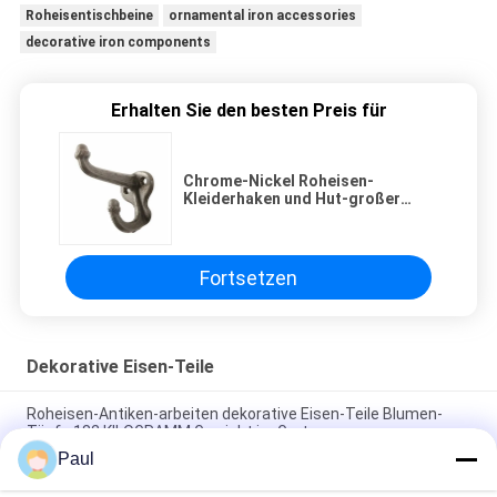
Roheisentischbeine
ornamental iron accessories
decorative iron components
Erhalten Sie den besten Preis für
Chrome-Nickel Roheisen-
Kleiderhaken und Hut-großer
antiker Garderobenständer-
doppelte Haken
Fortsetzen
Dekorative Eisen-Teile
Roheisen-Antiken-arbeiten dekorative Eisen-Teile Blumen-
Töpfe 182 KILOGRAMM Gewicht im Garten
Paul
Geschmiedete dekorative Eisen-Teil-Schmiedeeisen-Balkon-
Baluster im Freien ISO9001