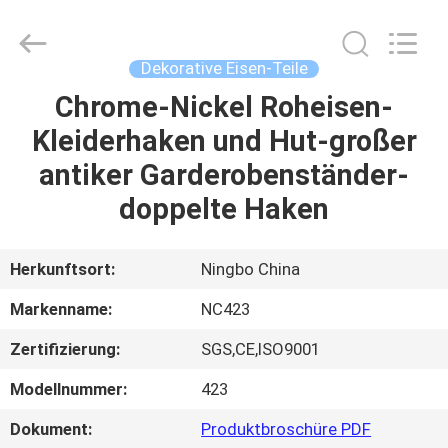
2026
Sunrise
Foundry
CO.,LTD.
All
Dekorative Eisen-Teile
Rights
Reserved.
Chrome-Nickel Roheisen-
ZU
Kleiderhaken und Hut-großer
HAUSE
antiker Garderobenständer-
PRODUKTE
doppelte Haken
VIDEOS
Herkunftsort:
Ningbo China
Markenname:
NC423
ÜBER
Zertifizierung:
SGS,CE,ISO9001
UNS
Modellnummer:
423
WERKSBESICHTIGUNG
Dokument:
Produktbroschüre PDF