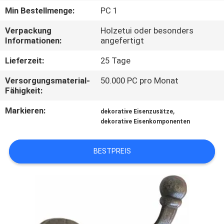
Min Bestellmenge:
PC 1
QUALITÄTSKONTROLLE
Verpackung
Holzetui oder besonders
Informationen:
angefertigt
KONTAKT
Lieferzeit:
25 Tage
MIT
Versorgungsmaterial-
50.000 PC pro Monat
UNS
Fähigkeit:
Markieren:
,
dekorative Eisenzusätze
NEUIGKEITEN
dekorative Eisenkomponenten
BITTE UM
BESTPREIS
EIN
ANGEBOT
SITEMAP