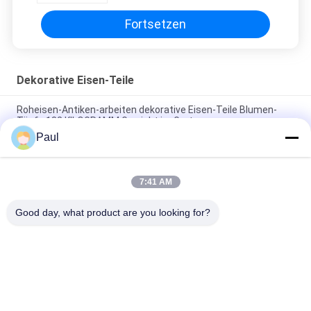
Fortsetzen
Dekorative Eisen-Teile
Roheisen-Antiken-arbeiten dekorative Eisen-Teile Blumen-
Töpfe 182 KILOGRAMM Gewicht im Garten
Paul
Geschmiedete dekorative Eisen-Teil-Schmiedeeisen-Balkon-
Baluster im Freien ISO9001
7:41 AM
Feste Stahlstangen-materielle dekorative Eisen-Teile C/s-
Rollen-Dekor für Zaun
Good day, what product are you looking for?
Beliebte Kategorien
Alle
Grey Cast Iron 
Gusseisen
Casting