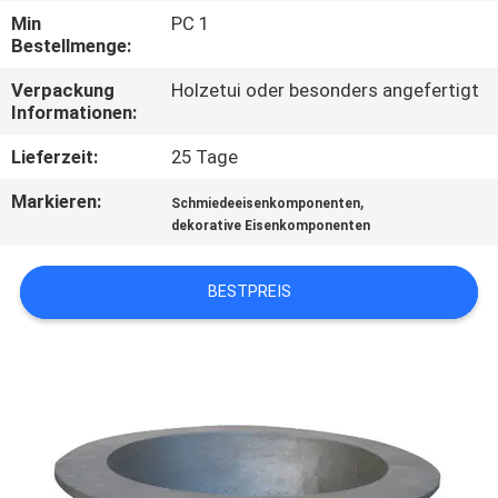
Min
PC 1
QUALITÄTSKONTROLLE
Bestellmenge:
Verpackung
Holzetui oder besonders angefertigt
Informationen:
KONTAKT
MIT
Lieferzeit:
25 Tage
UNS
Markieren:
,
Schmiedeeisenkomponenten
dekorative Eisenkomponenten
NEUIGKEITEN
BESTPREIS
BITTE UM
EIN
ANGEBOT
SITEMAP