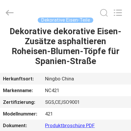
2026
Sunrise
Foundry
CO.,LTD.
All
Dekorative Eisen-Teile
Rights
Reserved.
Dekorative dekorative Eisen-
ZU
Zusätze asphaltieren
HAUSE
Roheisen-Blumen-Töpfe für
PRODUKTE
Spanien-Straße
VIDEOS
Herkunftsort:
Ningbo China
Markenname:
NC421
ÜBER
Zertifizierung:
SGS,CE,ISO9001
UNS
Modellnummer:
421
WERKSBESICHTIGUNG
Dokument:
Produktbroschüre PDF