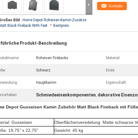
Kontakt
Großes Bild :
Home Depot Roheisen-Kamin-Zusätze
Matt Black Fireback With Feet
Bestpreis
führliche Produkt-Beschreibung
oduktname:
Roheisen Firebacks
Material:
rbe:
Schwarz
Ende:
rwendung:
Hauptkamin
Eigenschaft:
Schmiedeeisenkomponenten
dekorative Eisenzu
rvorheben:
,
e Depot Gusseisen Kamin Zubehör Matt Black Fireback mit Füß
erial: Gusseisen
Oberflächenveredelung: Matte schwarze V
ße: 19,75" x 22,75"
Gewicht: 45 kg