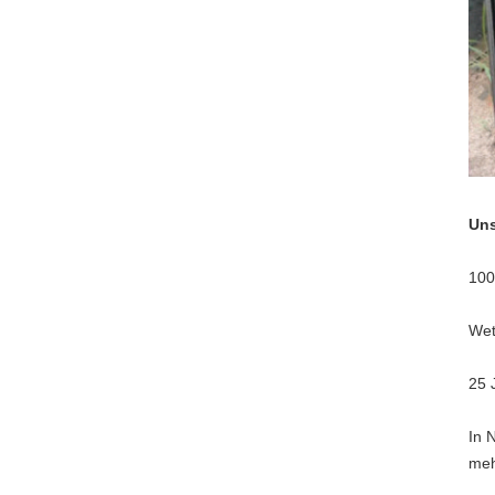
Uns
100
Wet
25 
In 
meh