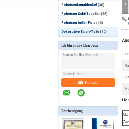
Roheisenkanaldeckel
(30)
Roheisen Schiffspoller
(36)
Roheisen heller Pole
(40)
Dekorative Eisen-Teile
(40)
Aus
Ich bin online Chat Jetzt
Pr
Fa
Ve
Kontakt
He
Hom
Bescheinigung
Mat
Grö