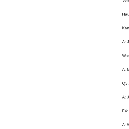
Ver
Häu
Kan
A: 
Was
A: 
Q3.
A: 
F4:
A: 