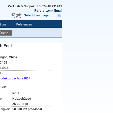
Vertrieb & Support
86-574-88991943
Referenzen
-
Email
Select Language
t uns
Referenzen
Suche
h Feet
ingbo, China
C408
E,SGS
08
roduktbroschüre PDF
AGB:
PC 1
en:
Holzgehäuse
25-30 Tage
higkeit:
50.000 PC pro Monat