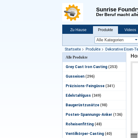
Sunrise Foundr
Der Beruf macht alle
Zu Hause
Produkte
Videos
Neuigkeiten
Startseite
Produkte
Dekorative Eisen-Te
Ho
Alle Produkte
Grey Cast Iron Casting
(253)
Gusseisen
(296)
Präzisions-Feingüsse
(341)
Edelstahlguss
(349)
Baugerüstzusätze
(98)
Posten-Spannungs-Anker
(136)
Roheisenfitting
(48)
Ventilkörper-Casting
(40)