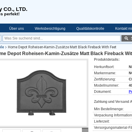
y CO., LTD.
s perfekt!
Über uns
Werksbesichtigung
Qualitätskontrolle
Kontakt mi
ile
Home Depot Roheisen-Kamin-Zusätze Matt Black Fireback With Feet
me Depot Roheisen-Kamin-Zusätze Matt Black Fireback Wit
Produktdetails:
Herkunftsort:
N
Markenname:
N
Zertifizierung:
C
Modellnummer:
4
Dokument:
P
Zahlung und Versand 
Min Bestellmenge:
Verpackung Information
Lieferzeit:
Versorgungsmaterial-Fä