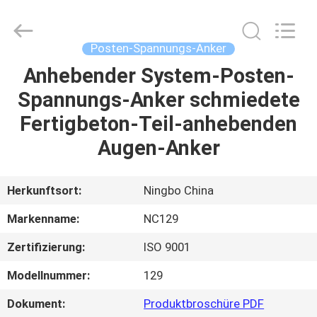
2026
Sunrise
Foundry
CO.,LTD.
All
Posten-Spannungs-Anker
Rights
Reserved.
Anhebender System-Posten-
ZU
Spannungs-Anker schmiedete
HAUSE
Fertigbeton-Teil-anhebenden
PRODUKTE
Augen-Anker
VIDEOS
Herkunftsort:
Ningbo China
Markenname:
NC129
ÜBER
Zertifizierung:
ISO 9001
UNS
Modellnummer:
129
WERKSBESICHTIGUNG
Dokument:
Produktbroschüre PDF