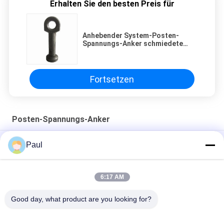
Erhalten Sie den besten Preis für
Anhebender System-Posten-
Spannungs-Anker schmiedete
Fertigbeton-Teil-anhebenden
Augen-Anker
Fortsetzen
Posten-Spannungs-Anker
Post Spannung Gusseisen Anker Keil Verankerung Blöcke
Paul
Strand Griffe Flachanker
Vorspannlitzenanker Keile und -zylinder
6:17 AM
Unterirdisches Fräsdach mit M24-Ausdehnungsschalenanker
Good day, what product are you looking for?
Beliebte Kategorien
Alle