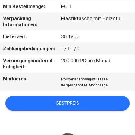
Min Bestellmenge:
PC 1
QUALITÄTSKONTROLLE
Verpackung
Plastiktasche mit Holzetui
Informationen:
KONTAKT
Lieferzeit:
30 Tage
MIT
Zahlungsbedingungen:
T/T, L/C
UNS
Versorgungsmaterial-
200.000 PC pro Monat
Fähigkeit:
NEUIGKEITEN
Markieren:
,
Postenspannungszusätze
vorgespanntes Anchorage
BITTE UM
EIN
BESTPREIS
ANGEBOT
SITEMAP