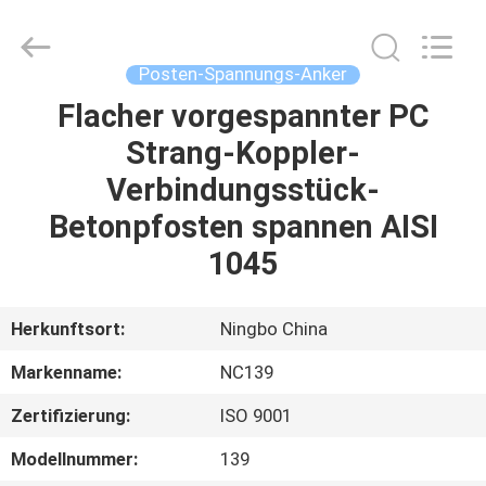
2026
Sunrise
Foundry
CO.,LTD.
All
Posten-Spannungs-Anker
Rights
Reserved.
Flacher vorgespannter PC
ZU
Strang-Koppler-
HAUSE
Verbindungsstück-
PRODUKTE
Betonpfosten spannen AISI
1045
VIDEOS
Herkunftsort:
Ningbo China
ÜBER
Markenname:
NC139
UNS
Zertifizierung:
ISO 9001
WERKSBESICHTIGUNG
Modellnummer:
139