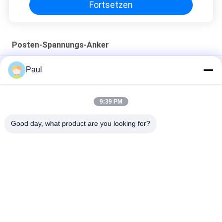
Fortsetzen
Posten-Spannungs-Anker
Post Spannung Gusseisen Anker Keil Verankerung Blöcke
Paul
Strand Griffe Flachanker
Vorspannlitzenanker Keile und -zylinder
9:39 PM
Unterirdisches Fräsdach mit M24-Ausdehnungsschalenanker
Good day, what product are you looking for?
Beliebte Kategorien
Alle
Grey Cast Iron 
Gusseisen
Casting
Präzisions-
Edelstahlguss
Feingüsse