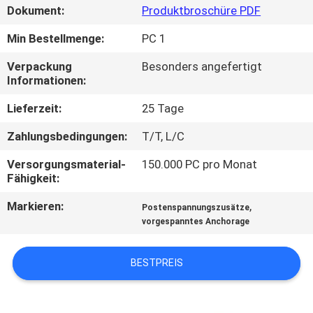
Dokument:
Produktbroschüre PDF
QUALITÄTSKONTROLLE
Min Bestellmenge:
PC 1
Verpackung
Besonders angefertigt
KONTAKT
Informationen:
MIT
Lieferzeit:
25 Tage
UNS
Zahlungsbedingungen:
T/T, L/C
NEUIGKEITEN
Versorgungsmaterial-
150.000 PC pro Monat
Fähigkeit:
Markieren:
,
BITTE UM
Postenspannungszusätze
vorgespanntes Anchorage
EIN
ANGEBOT
BESTPREIS
SITEMAP