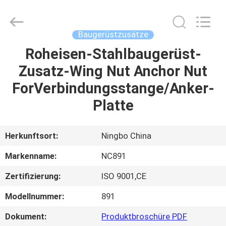
2026
Sunrise
Foundry
CO.,LTD.
All
Baugerüstzusätze
Rights
Reserved.
Roheisen-Stahlbaugerüst-
ZU
Zusatz-Wing Nut Anchor Nut
HAUSE
ForVerbindungsstange/Anker-
PRODUKTE
Platte
VIDEOS
Herkunftsort:
Ningbo China
Markenname:
NC891
ÜBER
Zertifizierung:
ISO 9001,CE
UNS
Modellnummer:
891
WERKSBESICHTIGUNG
Dokument:
Produktbroschüre PDF