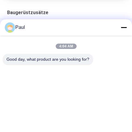
Baugerüstzusätze
Schalungsarbeiten Zubehör für das Schleifstange-System
Paul
Schleifstange-Flügelnuss
Schalungsanker-Wasserstoppmutter
4:04 AM
Stahl-Schalungszubehör Guss-Keilspanner
Good day, what product are you looking for?
Beliebte Kategorien
Alle
Grey Cast Iron 
Gusseisen
Casting
Präzisions-
Edelstahlguss
Feingüsse
Posten-Spannungs-
Baugerüstzusätze
Anker