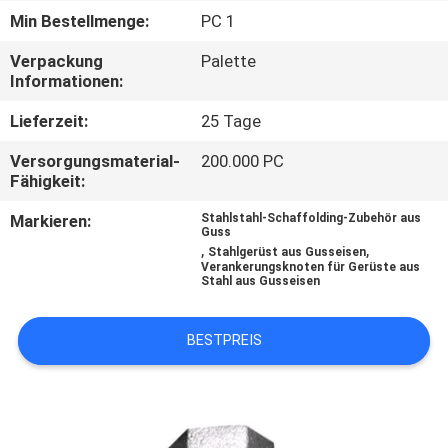
Min Bestellmenge:
PC 1
QUALITÄTSKONTROLLE
Verpackung
Palette
Informationen:
KONTAKT
Lieferzeit:
25 Tage
MIT
Versorgungsmaterial-
200.000 PC
UNS
Fähigkeit:
Markieren:
Stahlstahl-Schaffolding-Zubehör aus
NEUIGKEITEN
Guss
,
,
Stahlgerüst aus Gusseisen
Verankerungsknoten für Gerüste aus
Stahl aus Gusseisen
BITTE UM
EIN
BESTPREIS
ANGEBOT
SITEMAP