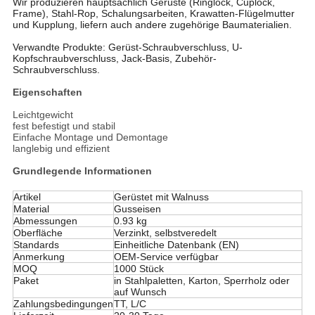
Wir produzieren hauptsächlich Gerüste (Ringlock, Cuplock,
Frame), Stahl-Rop, Schalungsarbeiten, Krawatten-Flügelmutter
und Kupplung, liefern auch andere zugehörige Baumaterialien.
Verwandte Produkte: Gerüst-Schraubverschluss, U-
Kopfschraubverschluss, Jack-Basis, Zubehör-
Schraubverschluss.
Eigenschaften
Leichtgewicht
fest befestigt und stabil
Einfache Montage und Demontage
langlebig und effizient
Grundlegende Informationen
Artikel
Gerüstet mit Walnuss
Material
Gusseisen
Abmessungen
0.93 kg
Oberfläche
Verzinkt, selbstveredelt
Standards
Einheitliche Datenbank (EN)
Anmerkung
OEM-Service verfügbar
MOQ
1000 Stück
Paket
in Stahlpaletten, Karton, Sperrholz oder
auf Wunsch
Zahlungsbedingungen
TT, L/C