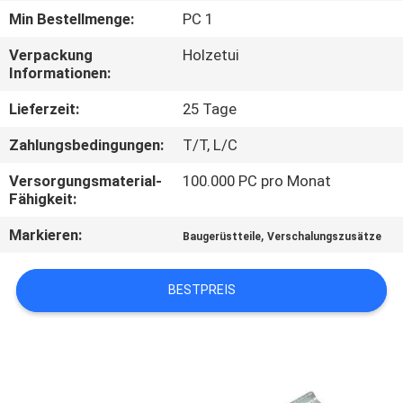
Min Bestellmenge:
PC 1
QUALITÄTSKONTROLLE
Verpackung
Holzetui
Informationen:
KONTAKT
Lieferzeit:
25 Tage
MIT
Zahlungsbedingungen:
T/T, L/C
UNS
Versorgungsmaterial-
100.000 PC pro Monat
Fähigkeit:
NEUIGKEITEN
Markieren:
,
Baugerüstteile
Verschalungszusätze
BITTE UM
BESTPREIS
EIN
ANGEBOT
SITEMAP