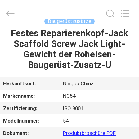
2026
Sunrise
Foundry
CO.,LTD.
All
Baugerüstzusätze
Rights
Reserved.
Festes Reparierenkopf-Jack
ZU
Scaffold Screw Jack Light-
HAUSE
Gewicht der Roheisen-
PRODUKTE
Baugerüst-Zusatz-U
VIDEOS
Herkunftsort:
Ningbo China
Markenname:
NC54
ÜBER
Zertifizierung:
ISO 9001
UNS
Modellnummer:
54
WERKSBESICHTIGUNG
Dokument:
Produktbroschüre PDF