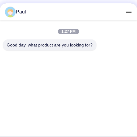
Schalungsarbeiten Zubehör für das Schleifstange-System
Paul
Schleifstange-Flügelnuss
Schalungsanker-Wasserstoppmutter
1:27 PM
Stahl-Schalungszubehör Guss-Keilspanner
Good day, what product are you looking for?
Beliebte Kategorien
Alle
Grey Cast Iron 
Gusseisen
Casting
Präzisions-
Edelstahlguss
Feingüsse
Posten-Spannungs-
Baugerüstzusätze
Anker
Roheisenfitting
Ventilkörper-Casting